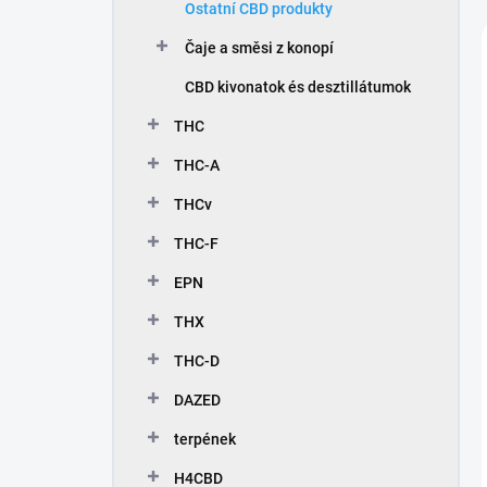
Ostatní CBD produkty
Čaje a směsi z konopí
CBD kivonatok és desztillátumok
THC
THC-A
THCv
THC-F
EPN
THX
THC-D
DAZED
terpének
H4CBD