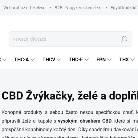
Webáruház értékelése
B2B | Nagykereskedelem
Együttműköd
Keresés
C
THC-A
THCV
THC-F
EPN
THX
CBD Žvýkačky, želé a doplňk
Konopné produkty s sebou často nesou specifickou chuť, 
připravili želé a kapsle s
vysokým obsahem CBD
, které
si m
prospěšné kanabinoidy každý den. Díky snadnému dávkování si 