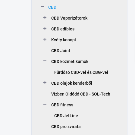
p
CBD
a
n
CBD Vaporizátorok
e
l
CBD edibles
Květy konopí
CBD Joint
CBD kozmetikumok
Fürdősó CBD-vel és CBG-vel
CBD olajok kenderből
Vízben Oldódó CBD - SOL-Tech
CBD fitness
CBD JetLine
CBD pro zvířata