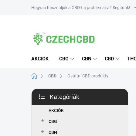
Ugrás
Hogyan használjuk a CBD-t a problémáira? Segítünk!
a
fő
tartalomhoz
AKCIÓK
CBG
CBN
CBD
TH
Kezdőlap
CBD
Ostatní CBD produkty
O
Kategóriák
l
Kategóriák
d
átugrása
a
AKCIÓK
l
CBG
s
ó
CBN