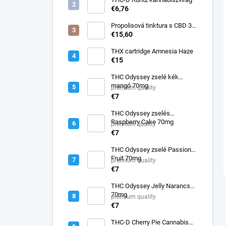
€6,76
Propolisová tinktura s CBD 30
ml
€15,60
THX cartridge Amnesia Haze
€15
THC Odyssey zselé kék
mangó 70mg
premium quality
€7
THC Odyssey zselés
Raspberry Cake 70mg
premium quality
€7
THC Odyssey zselé Passion
Fruit 70mg
premium quality
€7
THC Odyssey Jelly Narancs
70mg
premium quality
€7
THC-D Cherry Pie Cannabis