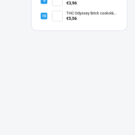
Virág
€3,96
THC Odyssey Brick csokoládé
45mg
€5,56