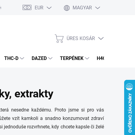
EUR
MAGYAR
és
Általános Szerződési Feltételek
Adatvédelmi feltételek
ÜRES KOSÁR
KOSÁR
THC-D
DAZED
TERPÉNEK
H4CBD
CAN
y, extrakty
která nesedne každému. Proto jsme si pro vás
ůžete vzít kamkoli a snadno konzumovat zdraví
jednoduše rozvrhnete, kdy chcete kapsle či želé