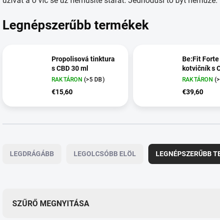
užívat a o víc se už nemusíte starat. Jednoduší to být nemůže.
Legnépszerűbb termékek
Propolisová tinktura
Be:Fit Forte
s CBD 30 ml
kotvičník s
RAKTÁRON
(>5 DB)
RAKTÁRON
(
€15,60
€39,60
T
e
LEGDRÁGÁBB
LEGOLCSÓBB ELÖL
LEGNÉPSZERŰBB T
r
m
é
k
e
SZŰRŐ MEGNYITÁSA
k