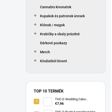
Cannabis kivonatok
Kupakok és patronok üresek
Klónok / magok
Krabičky a obaly prázdné
Dárkové poukazy
Merch
Kínálatból kivont
TOP 10 TERMÉK
THC-D Wedding Cake
Cannabis virág
€7,96
THC-D Runtz kannabiszvirág