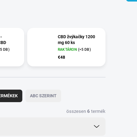
 -
CBD žvýkačky 1200
 CBD
mg 60 ks
>5 DB)
RAKTÁRON
(>5 DB)
€48
ERMÉKEK
ABC SZERINT
összesen
6
termék