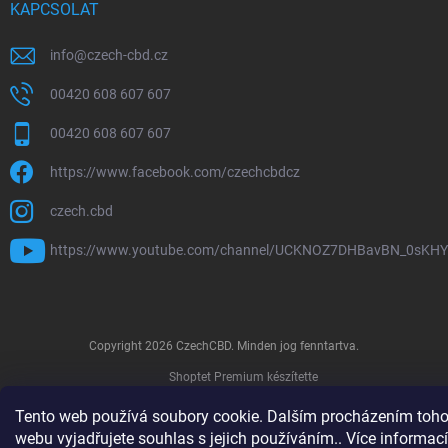
KAPCSOLAT
info
@
czech-cbd.cz
00420 608 607 607
00420 608 607 607
https://www.facebook.com/czechcbdcz
czech.cbd
https://www.youtube.com/channel/UCKNOZ7DHBavBN_0sKH
Copyright 2026
CzechCBD
. Minden jog fenntartva.
Shoptet Premium készítette
Tento web používá soubory cookie. Dalším procházením toho
webu vyjadřujete souhlas s jejich používáním.. Více informací