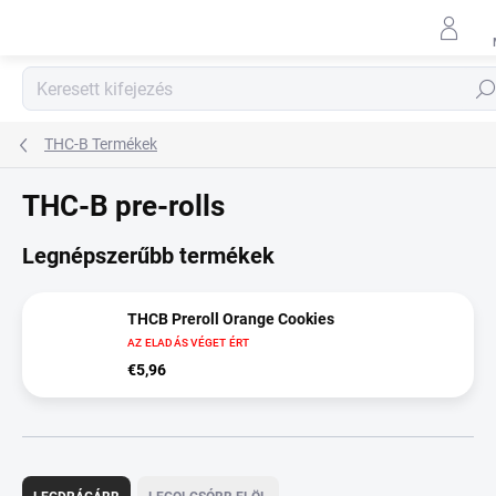
Ugrás
a
fő
tartalomhoz
Keres
THC-B Termékek
THC-B pre-rolls
Legnépszerűbb termékek
THCB Preroll Orange Cookies
AZ ELADÁS VÉGET ÉRT
€5,96
T
e