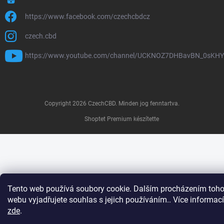
https://www.facebook.com/czechcbdcz
czech.cbd
https://www.youtube.com/channel/UCKNOZ7DHBavBN_0sKH
Copyright 2026
CzechCBD
. Minden jog fenntartva.
Shoptet Premium készítette
Tento web používá soubory cookie. Dalším procházením toho
webu vyjadřujete souhlas s jejich používáním.. Více informací
zde
.