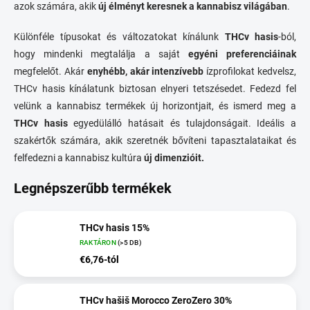
azok számára, akik
új élményt keresnek a kannabisz világában
.
Különféle típusokat és változatokat kínálunk
THCv hasis
-ból,
hogy mindenki megtalálja a saját
egyéni preferenciáinak
megfelelőt. Akár
enyhébb, akár intenzívebb
ízprofilokat kedvelsz,
THCv hasis kínálatunk biztosan elnyeri tetszésedet. Fedezd fel
velünk a kannabisz termékek új horizontjait, és ismerd meg a
THCv hasis
egyedülálló hatásait és tulajdonságait. Ideális a
szakértők számára, akik szeretnék bővíteni tapasztalataikat és
felfedezni a kannabisz kultúra
új dimenzióit.
Legnépszerűbb termékek
THCv hasis 15%
RAKTÁRON
(>5 DB)
€6,76-tól
THCv hašiš Morocco ZeroZero 30%