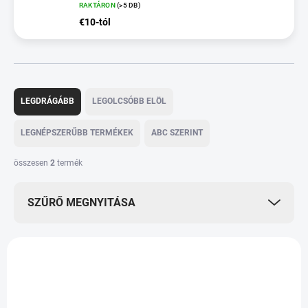
RAKTÁRON
(>5 DB)
€10-tól
T
e
LEGDRÁGÁBB
LEGOLCSÓBB ELÖL
r
m
LEGNÉPSZERŰBB TERMÉKEK
ABC SZERINT
é
k
összesen
2
termék
e
k
SZŰRŐ MEGNYITÁSA
r
e
n
T
d
e
e
THCV087
r
z
m
é
é