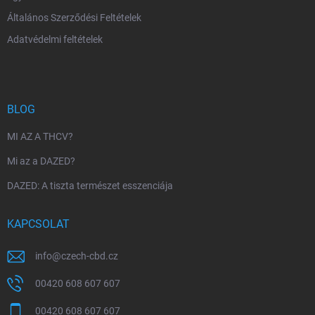
Általános Szerződési Feltételek
Adatvédelmi feltételek
BLOG
MI AZ A THCV?
Mi az a DAZED?
DAZED: A tiszta természet esszenciája
KAPCSOLAT
info
@
czech-cbd.cz
00420 608 607 607
00420 608 607 607