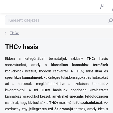
Ugrás
a
fő
tartalomhoz
Keres
THCv
THCv hasis
Ebben a kategóriában bemutatjuk exkluzív
THCv hasis
sorozatunkat, amely a
klasszikus kannabisz termékek
kedvelőinek készült, modern csavarral. A THCv, mint
ritka és
specifikus kannabinoid
, különleges tulajdonságokat és hatásokat
ad a hasisnak, megkülönböztetve a szokásos kannabisz
kivonatoktól. A mi
THCv hasisunk
gondosan kiválasztott
kannabisz virágokból készül, amelyeket
speciális feldolgozáson
esnek át, hogy biztosítsák a
THCv maximális felszabadulását
. Az
eredmény egy
jellegzetes ízű és aromájú
termék, amely ideális