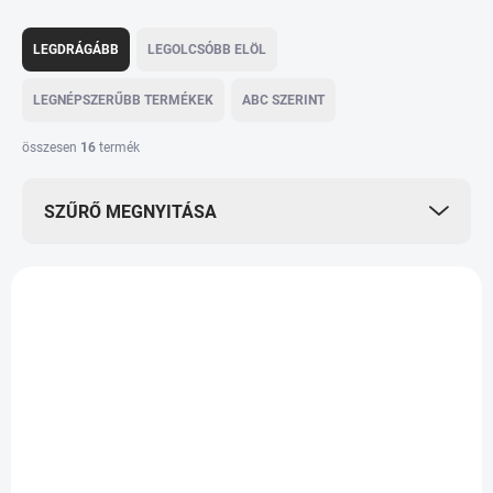
T
e
LEGDRÁGÁBB
LEGOLCSÓBB ELÖL
r
m
LEGNÉPSZERŰBB TERMÉKEK
ABC SZERINT
é
k
összesen
16
termék
e
k
SZŰRŐ MEGNYITÁSA
r
e
n
T
d
e
e
HPO032
r
z
m
é
é
s
k
e
e
k
l