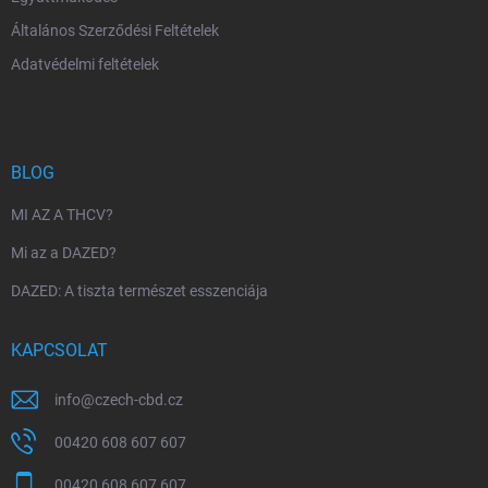
Általános Szerződési Feltételek
Adatvédelmi feltételek
BLOG
MI AZ A THCV?
Mi az a DAZED?
DAZED: A tiszta természet esszenciája
KAPCSOLAT
info
@
czech-cbd.cz
00420 608 607 607
00420 608 607 607