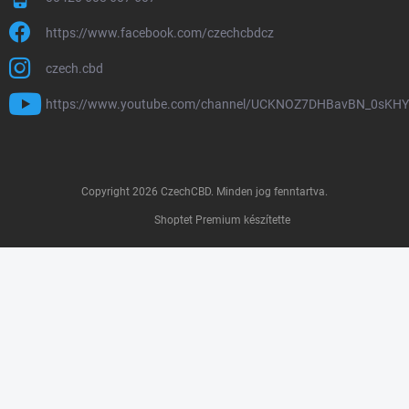
https://www.facebook.com/czechcbdcz
czech.cbd
https://www.youtube.com/channel/UCKNOZ7DHBavBN_0sKH
Copyright 2026
CzechCBD
. Minden jog fenntartva.
Shoptet Premium készítette