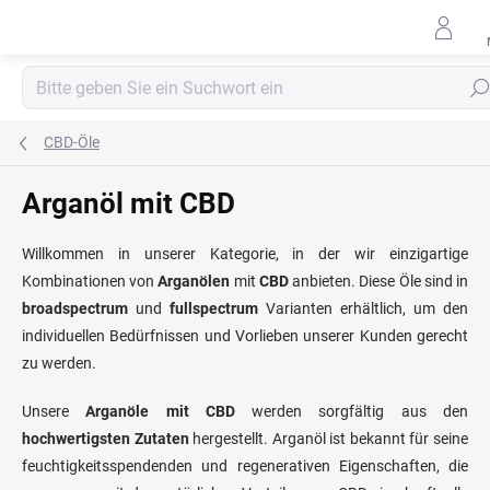
Zum
Inhalt
springen
Such
CBD-Öle
Arganöl mit CBD
Willkommen in unserer Kategorie, in der wir einzigartige
Kombinationen von
Arganölen
mit
CBD
anbieten. Diese Öle sind in
broadspectrum
und
fullspectrum
Varianten erhältlich, um den
individuellen Bedürfnissen und Vorlieben unserer Kunden gerecht
zu werden.
Unsere
Arganöle mit CBD
werden sorgfältig aus den
hochwertigsten Zutaten
hergestellt. Arganöl ist bekannt für seine
feuchtigkeitsspendenden und regenerativen Eigenschaften, die