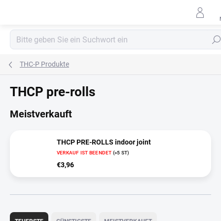
Zum
Inhalt
springen
Such
THC-P Produkte
THCP pre-rolls
Meistverkauft
THCP PRE-ROLLS indoor joint
VERKAUF IST BEENDET
(>5 ST)
€3,96
P
r