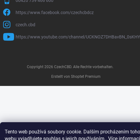
00420 739 466 600
https://www.facebook.com/czechcbdcz
czech.cbd
https://www.youtube.com/channel/UCKNOZ7DHBavBN_0sKH
Copyright 2026
CzechCBD
. Alle Rechte vorbehalten.
Erstellt von Shoptet Premium
Tento web používá soubory cookie. Dalším procházením toho
webu vyjadřujete souhlas s jejich používáním.. Více informací