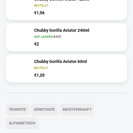
BESTELLT
€1,56
Chubby Gorilla Aviator 240ml
AUF LAGER
(>5 ST)
€2
Chubby Gorilla Aviator 60ml
BESTELLT
€1,20
P
r
TEUERSTE
GÜNSTIGSTE
MEISTVERKAUFT
o
d
ALPHABETISCH
u