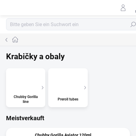
Zum
Inhalt
springen
Such
Startseite
Krabičky a obaly
Chubby Gorilla
Preroll tubes
line
Meistverkauft
Chubby Gorilla Aviator 120ml