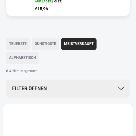
AUF LAGER
(>5 ST)
€15,96
P
r
TEUERSTE
GÜNSTIGSTE
MEISTVERKAUFT
o
d
ALPHABETISCH
u
k
6
Artikel insgesamt
t
s
FILTER ÖFFNEN
o
r
t
L
i
i
e
CBD0029
s
r
t
u
e