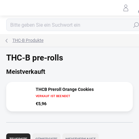
Zum
Inhalt
springen
Such
THC-B Produkte
THC-B pre-rolls
Meistverkauft
THCB Preroll Orange Cookies
VERKAUF IST BEENDET
€5,96
P
r