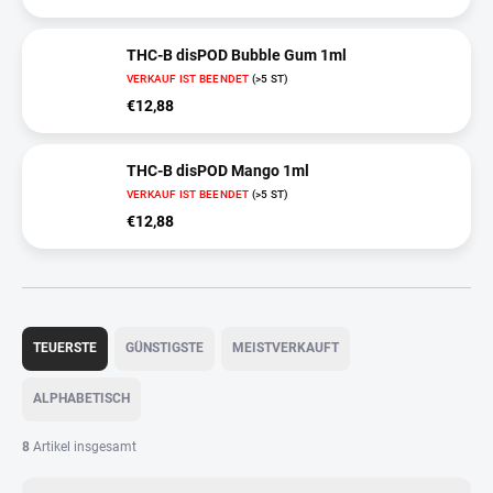
THC-B disPOD Bubble Gum 1ml
VERKAUF IST BEENDET
(>5 ST)
€12,88
THC-B disPOD Mango 1ml
VERKAUF IST BEENDET
(>5 ST)
€12,88
P
r
TEUERSTE
GÜNSTIGSTE
MEISTVERKAUFT
o
d
ALPHABETISCH
u
k
8
Artikel insgesamt
t
s