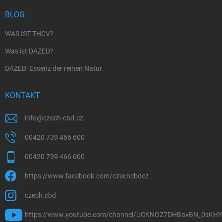
BLOG
WAS IST THCV?
Was ist DAZED?
DAZED: Essenz der reinen Natur
KONTAKT
info
@
czech-cbd.cz
00420 739 466 600
00420 739 466 600
https://www.facebook.com/czechcbdcz
czech.cbd
https://www.youtube.com/channel/UCKNOZ7DHBavBN_0sKH