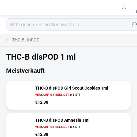
Zum
Inhalt
springen
Such
THC-B disPOD
THC-B disPOD 1 ml
Meistverkauft
THC-B disPOD Girl Scout Cookies 1ml
VERKAUF IST BEENDET
(>5 ST)
€12,88
THC-B disPOD Amnesia 1ml
VERKAUF IST BEENDET
(>5 ST)
€12,88