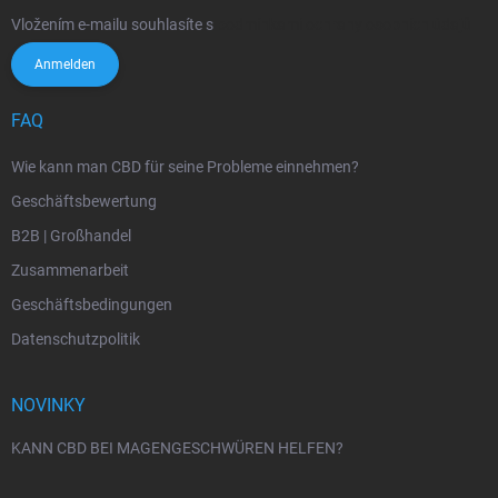
e
Vložením e-mailu souhlasíte s
podmínkami ochrany osobních údajů
Anmelden
FAQ
Wie kann man CBD für seine Probleme einnehmen?
Geschäftsbewertung
B2B | Großhandel
Zusammenarbeit
Geschäftsbedingungen
Datenschutzpolitik
NOVINKY
KANN CBD BEI MAGENGESCHWÜREN HELFEN?