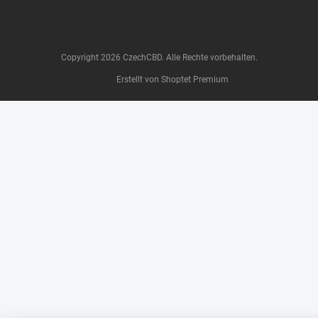
Copyright 2026
CzechCBD
. Alle Rechte vorbehalten.
Erstellt von Shoptet Premium