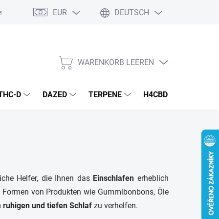
EUR
DEUTSCH
schäftsbedingungen
Datenschutzpolitik
WARENKORB LEEREN
WARENKORB
THC-D
DAZED
TERPENE
H4CBD
CANNAB
liche Helfer, die Ihnen das
Einschlafen
erheblich
dene Formen von Produkten wie Gummibonbons, Öle
m
ruhigen und tiefen Schlaf
zu verhelfen.