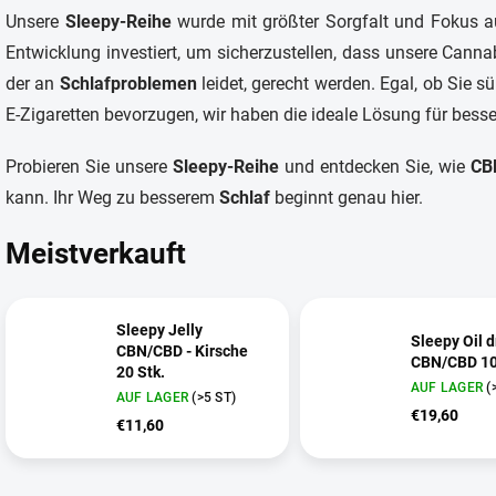
Unsere
Sleepy-Reihe
wurde mit größter Sorgfalt und Fokus auf
Entwicklung investiert, um sicherzustellen, dass unsere Can
der an
Schlafproblemen
leidet, gerecht werden. Egal, ob Sie
E-Zigaretten bevorzugen, wir haben die ideale Lösung für bess
Probieren Sie unsere
Sleepy-Reihe
und entdecken Sie, wie
CB
kann. Ihr Weg zu besserem
Schlaf
beginnt genau hier.
Meistverkauft
Sleepy Jelly
Sleepy Oil 
CBN/CBD - Kirsche
CBN/CBD 1
20 Stk.
AUF LAGER
(
AUF LAGER
(>5 ST)
€19,60
€11,60