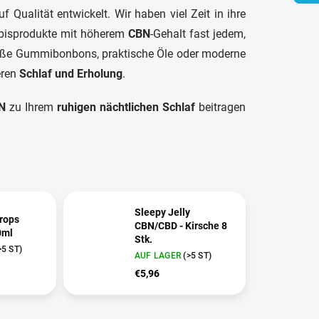
 Qualität entwickelt. Wir haben viel Zeit in ihre
nabisprodukte mit höherem
CBN
-Gehalt fast jedem,
 süße Gummibonbons, praktische Öle oder moderne
eren
Schlaf und Erholung
.
N
zu Ihrem
ruhigen nächtlichen Schlaf
beitragen
Sleepy Jelly
drops
CBN/CBD - Kirsche 8
0ml
Stk.
>5 ST)
AUF LAGER
(>5 ST)
€5,96