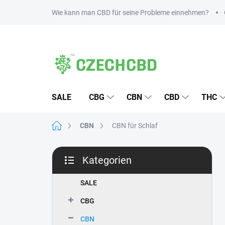
Zum
Wie kann man CBD für seine Probleme einnehmen?
Inhalt
springen
SALE
CBG
CBN
CBD
THC
Startseite
CBN
CBN für Schlaf
S
Kategorien
e
Kategorien
i
überspringen
t
SALE
e
CBG
n
l
CBN