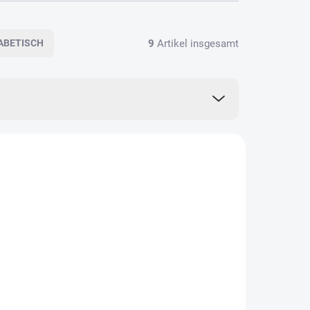
9
Artikel insgesamt
ABETISCH
BN0013
CBN0012
F LAGER
AUF LAGER