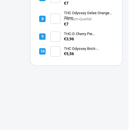
€7
THC Odyssey Gelee Orange
70mg
Premium-Qualität
€7
THC-D Cherry Pie
Cannabisblüte
€3,96
THC Odyssey Brick-
Schokolade 45mg
€5,56