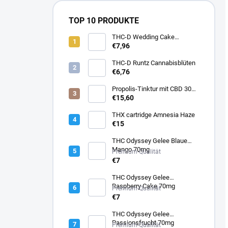
TOP 10 PRODUKTE
THC-D Wedding Cake
Cannabisblüten
€7,96
THC-D Runtz Cannabisblüten
€6,76
Propolis-Tinktur mit CBD 30
ml
€15,60
THX cartridge Amnesia Haze
€15
THC Odyssey Gelee Blaue
Mango 70mg
Premium-Qualität
€7
THC Odyssey Gelee
Raspberry Cake 70mg
Premium-Qualität
€7
THC Odyssey Gelee
Passionsfrucht 70mg
Premium-Qualität