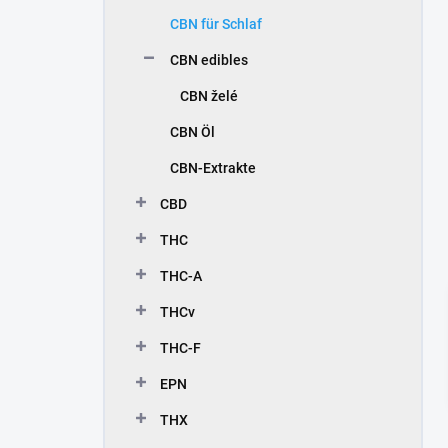
e
CBN für Schlaf
i
s
CBN edibles
t
e
CBN želé
CBN Öl
CBN-Extrakte
CBD
THC
THC-A
THCv
THC-F
EPN
THX