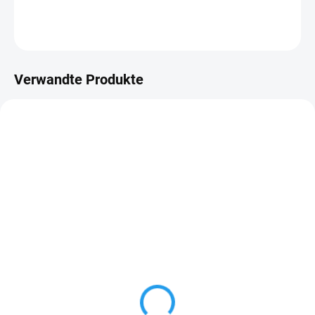
FRAGEN
ANSEHEN
Verwandte Produkte
TIPP
TIPP
THC005
THC009
AUF LAGER
AUF LAGER
(>5 ST)
(>5 ST)
THC Odyssey Gelee
THC Odyssey Gelee
Passionsfrucht 70mg
Raspberry Cake 70mg
Premium-Qualität
Premium-Qualität
€7
€7