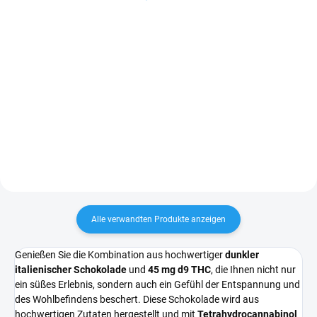
€5,79 ohne MwSt.
€5,79 ohne MwSt.
In den Warenkorb
In den Warenkorb
ACHTUNG!!! Sie bestellen Waren,
ACHTUNG!!! Sie bestellen Waren,
die durch hohe Temperaturen
die durch hohe Temperaturen
während des Transports
während des Transports
beschädigt werden können.
beschädigt werden können.
Angesichts des bevorstehenden
Angesichts des bevorstehenden
Sommers möchten wir unsere
Sommers möchten wir unsere
Kunden...
Kunden...
Alle verwandten Produkte anzeigen
Genießen Sie die Kombination aus hochwertiger
dunkler
italienischer Schokolade
und
45 mg d9 THC
, die Ihnen nicht nur
ein süßes Erlebnis, sondern auch ein Gefühl der Entspannung und
des Wohlbefindens beschert. Diese Schokolade wird aus
hochwertigen Zutaten hergestellt und mit
Tetrahydrocannabinol