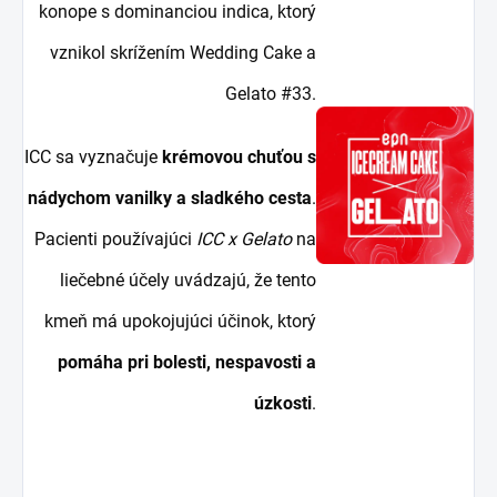
konope s dominanciou indica, ktorý
vznikol skrížením Wedding Cake a
Gelato #33.
ICC sa vyznačuje
krémovou chuťou s
nádychom vanilky a sladkého cesta
.
Pacienti používajúci
ICC x Gelato
na
liečebné účely uvádzajú, že tento
kmeň má upokojujúci účinok, ktorý
pomáha pri bolesti, nespavosti a
úzkosti
.