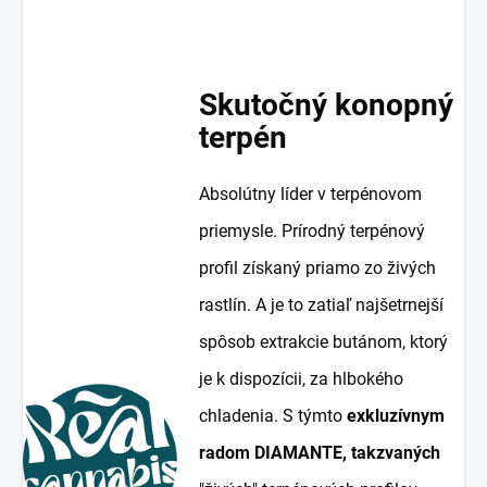
Skutočný konopný
terpén
Absolútny líder v terpénovom
priemysle. Prírodný terpénový
profil získaný priamo zo živých
rastlín. A je to zatiaľ najšetrnejší
spôsob extrakcie butánom, ktorý
je k dispozícii, za hlbokého
chladenia. S týmto
exkluzívnym
radom DIAMANTE, takzvaných