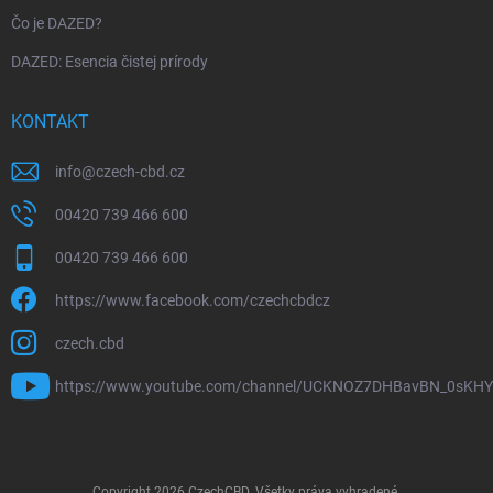
Čo je DAZED?
DAZED: Esencia čistej prírody
KONTAKT
info
@
czech-cbd.cz
00420 739 466 600
00420 739 466 600
https://www.facebook.com/czechcbdcz
czech.cbd
https://www.youtube.com/channel/UCKNOZ7DHBavBN_0sKH
Copyright 2026
CzechCBD
. Všetky práva vyhradené.