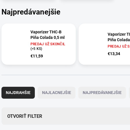
Najpredávanejšie
Vaporizer THC-B
Vaporizer 
Piña Colada 0,5 ml
Piña Colada
PREDAJ UŽ SKONČIL
PREDAJ UŽ 
(>5 KS)
€13,34
€11,59
R
a
NAJDRAHŠIE
NAJLACNEJŠIE
NAJPREDÁVANEJŠIE
d
e
n
i
OTVORIŤ FILTER
e
p