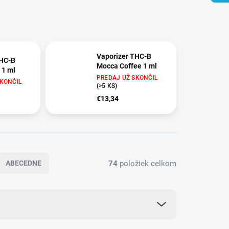
Vaporizer THC-B
THC-B
Mocca Coffee 1 ml
 1 ml
PREDAJ UŽ SKONČIL
SKONČIL
(>5 KS)
€13,34
74
položiek celkom
ABECEDNE