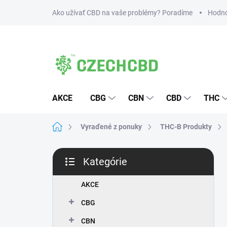
Prejsť
Ako užívať CBD na vaše problémy? Poradíme
Hodno
na
obsah
AKCE
CBG
CBN
CBD
THC
Domov
Vyraďené z ponuky
THC-B Produkty
B
Kategórie
o
Preskočiť
č
kategórie
n
AKCE
ý
CBG
p
a
CBN