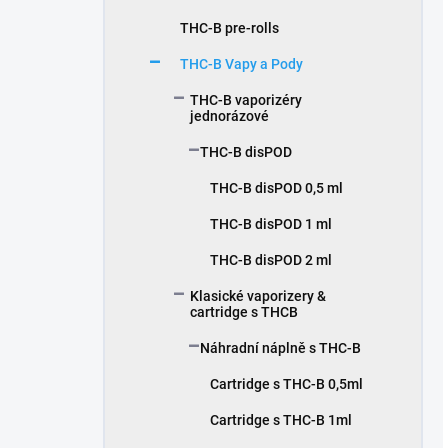
THC-B pre-rolls
THC-B Vapy a Pody
THC-B vaporizéry
jednorázové
THC-B disPOD
THC-B disPOD 0,5 ml
THC-B disPOD 1 ml
THC-B disPOD 2 ml
Klasické vaporizery &
cartridge s THCB
Náhradní náplně s THC-B
Cartridge s THC-B 0,5ml
Cartridge s THC-B 1ml