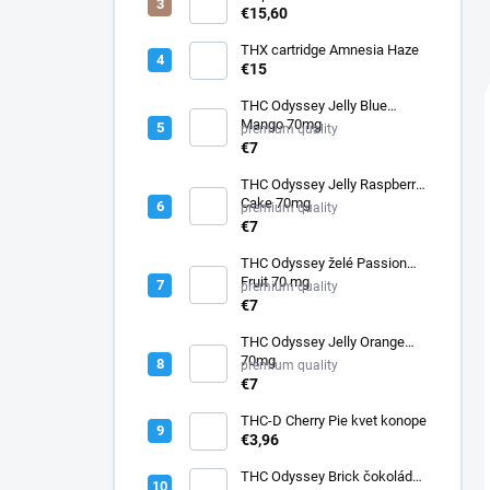
ml
€15,60
THX cartridge Amnesia Haze
€15
THC Odyssey Jelly Blue
Mango 70mg
premium quality
€7
THC Odyssey Jelly Raspberry
Cake 70mg
premium quality
€7
THC Odyssey želé Passion
Fruit 70 mg
premium quality
€7
THC Odyssey Jelly Orange
70mg
premium quality
€7
THC-D Cherry Pie kvet konope
€3,96
THC Odyssey Brick čokoláda