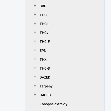
n
CBD
e
l
THC
THCa
THCv
THC-F
EPN
THX
THC-D
DAZED
Terpény
H4CBD
Konopné extrakty