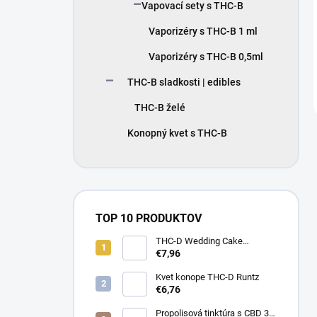
Vapovací sety s THC-B
Vaporizéry s THC-B 1 ml
Vaporizéry s THC-B 0,5ml
THC-B sladkosti | edibles
THC-B želé
Konopný kvet s THC-B
TOP 10 PRODUKTOV
THC-D Wedding Cake
Konopný kvet
€7,96
Kvet konope THC-D Runtz
€6,76
Propolisová tinktúra s CBD 30