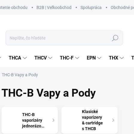
tenie obchodu
B2B | Veľkoobchod
Spolupráca
Obchodné p
Hľadať
THCA
THCV
THC-F
EPN
THX
THC-B Vapy a Pody
THC-B Vapy a Pody
Klasické
THC-B
vaporizery
vaporizéry
& cartridge
jednorázové
s THCB