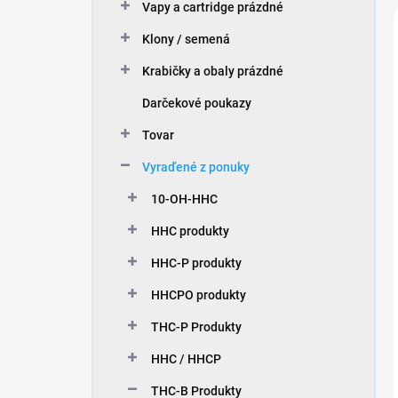
Vapy a cartridge prázdné
Klony / semená
Krabičky a obaly prázdné
Darčekové poukazy
Tovar
Vyraďené z ponuky
10-OH-HHC
HHC produkty
HHC-P produkty
HHCPO produkty
THC-P Produkty
HHC / HHCP
THC-B Produkty