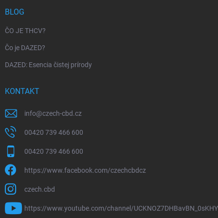
BLOG
ČO JE THCV?
Čo je DAZED?
DAZED: Esencia čistej prírody
KONTAKT
info
@
czech-cbd.cz
00420 739 466 600
00420 739 466 600
https://www.facebook.com/czechcbdcz
czech.cbd
https://www.youtube.com/channel/UCKNOZ7DHBavBN_0sKH