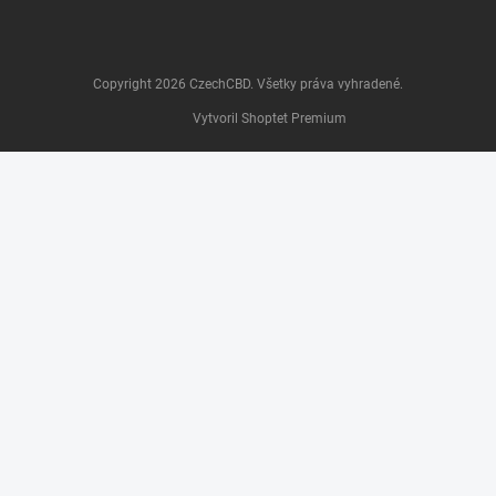
Copyright 2026
CzechCBD
. Všetky práva vyhradené.
Vytvoril Shoptet Premium