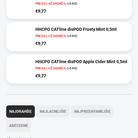
PREDAJ UŽ SKONČIL
(>5 KS)
€9,77
HHCPO CATline disPOD Frosty Mint 0,5ml
PREDAJ UŽ SKONČIL
(>5 KS)
€9,77
HHCPO CATline disPOD Apple Cider Mint 0,5ml
PREDAJ UŽ SKONČIL
(>5 KS)
€9,77
R
a
NAJDRAHŠIE
NAJLACNEJŠIE
NAJPREDÁVANEJŠIE
d
e
ABECEDNE
n
i