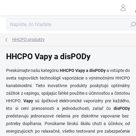
Prejsť
na
obsah
Hľad
HHCPO produkty
HHCPO Vapy a disPODy
Preskúmajte našu kategóriu
HHCPO Vapy a disPODy
a vstúpte do
sveta najnovších technológií vaporizácie s výnimočnými HHCPO
kanabinoidmi. Tieto inovatívne produkty poskytujú optimálny
zážitok z vapingu, spájajúc ľahké použitie s účinnosťou a čistotou
HHCPO.
Vapy
sú špičkové elektronické vaporizéry pre každého,
kto si cení prenosnosti a jednoduchosti, zatiaľ čo
disPODy
predstavujú jednorazové riešenia pre diskrétne vapovanie bez
potreby dopĺňania. Ponúkame širokú škálu chutí a účinkov, od
energizujúcich po relaxačné, všetko testované pre zabezpečenie