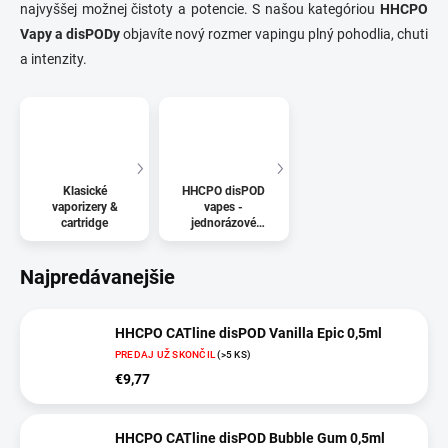
najvyššej možnej čistoty a potencie. S našou kategóriou
HHCPO
Vapy a disPODy
objavíte nový rozmer vapingu plný pohodlia, chuti
a intenzity.
Klasické
HHCPO disPOD
vaporizery &
vapes -
cartridge
jednorázové
vapy
Najpredávanejšie
HHCPO CATline disPOD Vanilla Epic 0,5ml
PREDAJ UŽ SKONČIL
(>5 KS)
€9,77
HHCPO CATline disPOD Bubble Gum 0,5ml