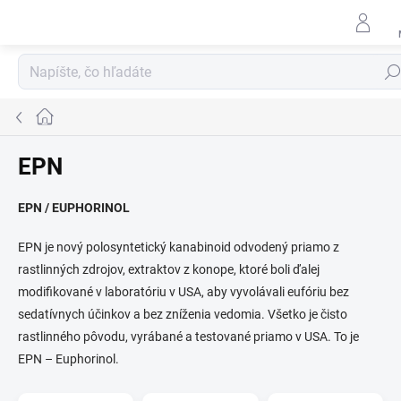
Prejsť
na
obsah
Hľad
Domov
EPN
EPN / EUPHORINOL
EPN je nový polosyntetický kanabinoid odvodený priamo z
rastlinných zdrojov, extraktov z konope, ktoré boli ďalej
modifikované v laboratóriu v USA, aby vyvolávali eufóriu bez
sedatívnych účinkov a bez zníženia vedomia. Všetko je čisto
rastlinného pôvodu, vyrábané a testované priamo v USA. To je
EPN – Euphorinol.