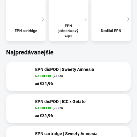
EPN
EPN cartridge
jednorázový
Destilát EPN
vape
Najpredávanejšie
EPN disPOD | Sweety Amnesia
NA SKLADE
(>5 KS)
€31,96
od
EPN disPOD | ICC x Gelato
NA SKLADE
(>5 KS)
€31,96
od
EPN cartridge | Sweety Amnesia