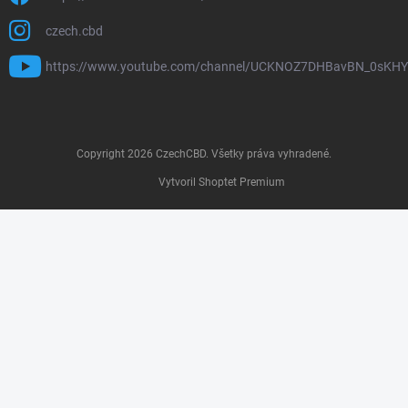
czech.cbd
https://www.youtube.com/channel/UCKNOZ7DHBavBN_0sKH
Copyright 2026
CzechCBD
. Všetky práva vyhradené.
Vytvoril Shoptet Premium