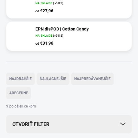
NA SKLADE
(>5 KS)
€27,96
od
EPN disPOD | Cotton Candy
NA SKLADE
(>5 KS)
€31,96
od
R
a
NAJDRAHŠIE
NAJLACNEJŠIE
NAJPREDÁVANEJŠIE
d
e
ABECEDNE
n
i
9
položiek celkom
e
p
OTVORIŤ FILTER
r
o