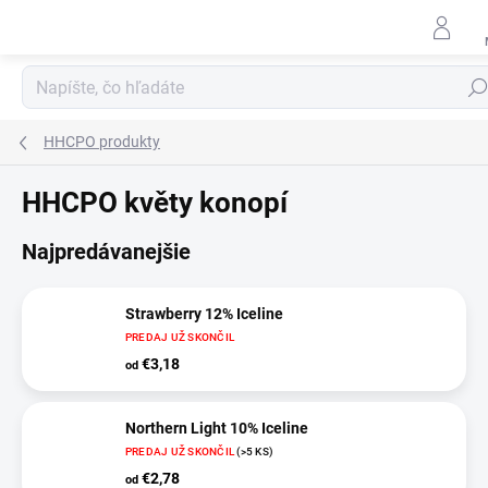
Prejsť
na
obsah
Hľad
HHCPO produkty
HHCPO květy konopí
Najpredávanejšie
Strawberry 12% Iceline
PREDAJ UŽ SKONČIL
€3,18
od
Northern Light 10% Iceline
PREDAJ UŽ SKONČIL
(>5 KS)
€2,78
od