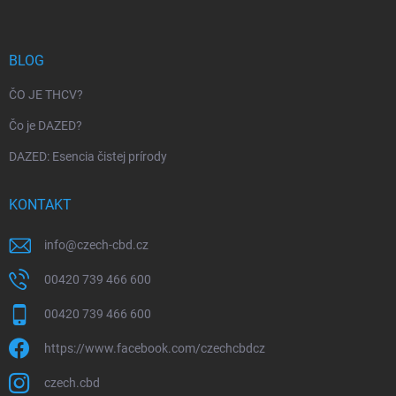
BLOG
ČO JE THCV?
Čo je DAZED?
DAZED: Esencia čistej prírody
KONTAKT
info
@
czech-cbd.cz
00420 739 466 600
00420 739 466 600
https://www.facebook.com/czechcbdcz
czech.cbd