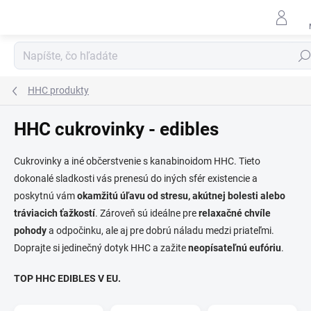
Prejsť
na
obsah
Hľad
HHC produkty
HHC cukrovinky - edibles
Cukrovinky a iné občerstvenie s kanabinoidom HHC. Tieto
dokonalé sladkosti vás prenesú do iných sfér existencie a
poskytnú vám
okamžitú úľavu od stresu, akútnej bolesti alebo
tráviacich ťažkostí
. Zároveň sú ideálne pre
relaxačné chvíle
pohody
a odpočinku, ale aj pre dobrú náladu medzi priateľmi.
Doprajte si jedinečný dotyk HHC a zažite
neopísateľnú eufóriu
.
TOP HHC EDIBLES V EU.