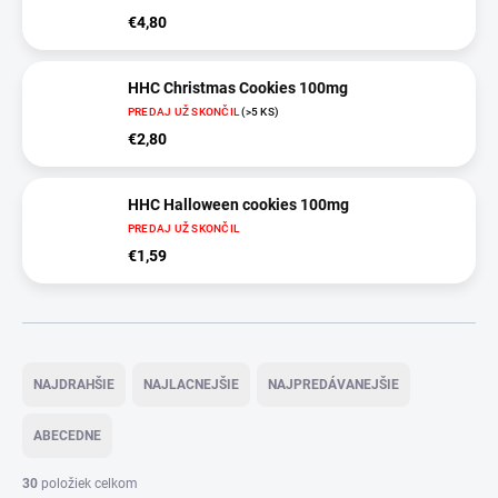
€4,80
HHC Christmas Cookies 100mg
PREDAJ UŽ SKONČIL
(>5 KS)
€2,80
HHC Halloween cookies 100mg
PREDAJ UŽ SKONČIL
€1,59
R
a
NAJDRAHŠIE
NAJLACNEJŠIE
NAJPREDÁVANEJŠIE
d
e
ABECEDNE
n
i
30
položiek celkom