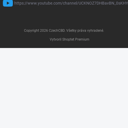
https://www.youtube.com/channel/UCKNOZ7DHBavBN_0sKH
Copyright 2026
CzechCBD
. Všetky práva vyhradené.
Vytvoril Shoptet Premium