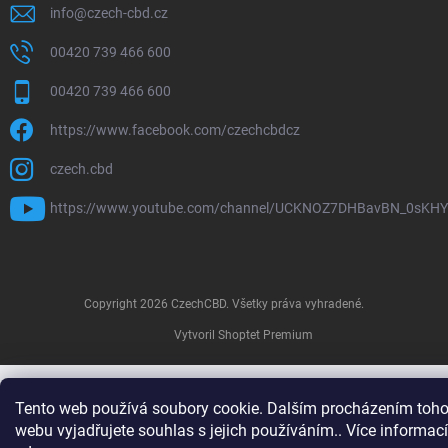
info
@
czech-cbd.cz
00420 739 466 600
00420 739 466 600
https://www.facebook.com/czechcbdcz
czech.cbd
https://www.youtube.com/channel/UCKNOZ7DHBavBN_0sKH
Copyright 2026
CzechCBD
. Všetky práva vyhradené.
Vytvoril Shoptet Premium
Tento web používá soubory cookie. Dalším procházením toho
webu vyjadřujete souhlas s jejich používáním.. Více informací