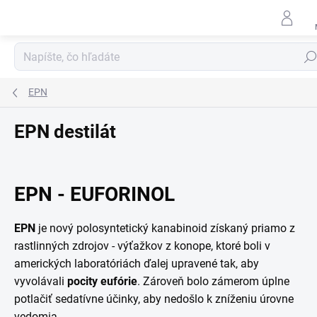
Prejsť
na
obsah
Hľad
EPN
EPN destilát
EPN - EUFORINOL
EPN
je nový polosyntetický kanabinoid získaný priamo z
rastlinných zdrojov - výťažkov z konope, ktoré boli v
amerických laboratóriách ďalej upravené tak, aby
vyvolávali
pocity eufórie
. Zároveň bolo zámerom úplne
potlačiť sedatívne účinky, aby nedošlo k zníženiu úrovne
vedomia.