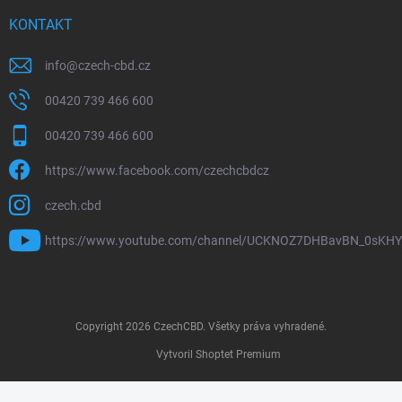
KONTAKT
info
@
czech-cbd.cz
00420 739 466 600
00420 739 466 600
https://www.facebook.com/czechcbdcz
czech.cbd
https://www.youtube.com/channel/UCKNOZ7DHBavBN_0sKH
Copyright 2026
CzechCBD
. Všetky práva vyhradené.
Vytvoril Shoptet Premium