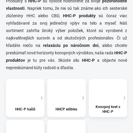
Produkty s
HHC-P
sú vysoce hodnotené za svoje
pozoruhodné
vlastnosti
. Napriek tomu, že nie sú tak známe ako ich sesterské
zlúčeniny HHC alebo CBD,
HHC-P produkty
sú čoraz viac
vyhľadávané za svoj jedinečný vplyv na telo a myseľ. Náš
sortiment zahŕňa široký výber položiek, ktoré sú vyrobené z
najkvalitnejších surovín a od skutočných profesionálov. Či už
hľadáte niečo na
relaxáciu po náročnom dni,
alebo chcete
preskúmať nové horizonty konopných výrobkov, naša rada
HHC-P
produktov
je tu pre vás. Skúste silu
HHC-P
a objavte nové
nepreskúmané kúty radosti a šťastia.
Konopný kvet s
HHC-P hašiš
HHCP edibles
HHC-P