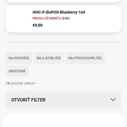
HHC-P disPOD Blueberry 1ml
PREDAJ UŽ SKONČIL
(5 KS)
€9,50
R
a
NAJDRAHŠIE
NAJLACNEJŠIE
NAJPREDÁVANEJŠIE
d
e
ABECEDNE
n
i
18
položiek celkom
e
p
OTVORIŤ FILTER
r
o
d
V
u
ý
k
2480