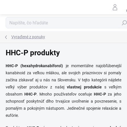
Prejsť
na
obsah
Hľad
Vyraďené z ponuky
HHC-P produkty
HHC-P (hexahydrokanabiforol)
je momentálne najobľúbenejší
kanabinoid za veľkou mlákou, ale svojich priaznivcov si pomaly
začína získavať aj u nás na Slovensku. V tejto kategórii nájdete
veľký výber produktov z našej
vlastnej produkcie
s veľkým
obsahom
HHC-P
.
Mnoho používateľov oceňuje
HHC-P
za jeho
schopnosť poskytnúť dlho trvajúce uvoľnenie a povznesenie, s
pomalým a pokojným nástupom. Jedinečné spojenie relaxácie a
eufórie.