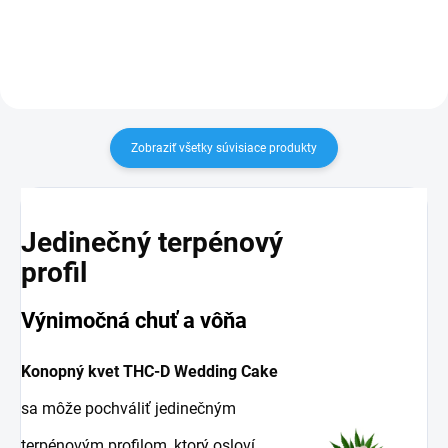
pestovaných kanabinoidov, ktorý
Pestovaná pod gréckym slnkom
poteší najmä...
a obohatená o kanabinoid
THCD...
Zobraziť všetky súvisiace produkty
Jedinečný terpénový
profil
Výnimočná chuť a vôňa
Konopný kvet THC-D Wedding Cake
sa môže pochváliť jedinečným
terpénovým profilom, ktorý osloví