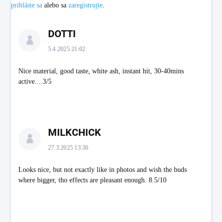
prihláste sa
alebo sa
zaregistrujte
.
V
DOTTI
ý
p
5.4.2025 21:02
i
s
Nice material, good taste, white ash, instant hit, 30-40mins
d
active....3/5
i
s
k
u
MILKCHICK
s
i
27.3.2025 13:30
í
Looks nice, but not exactly like in photos and wish the buds
where bigger, tho effects are pleasant enough. 8.5/10