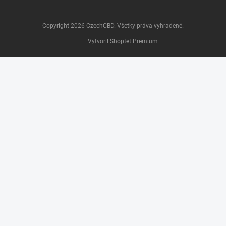
Copyright 2026
CzechCBD
. Všetky práva vyhradené.
Vytvoril Shoptet Premium