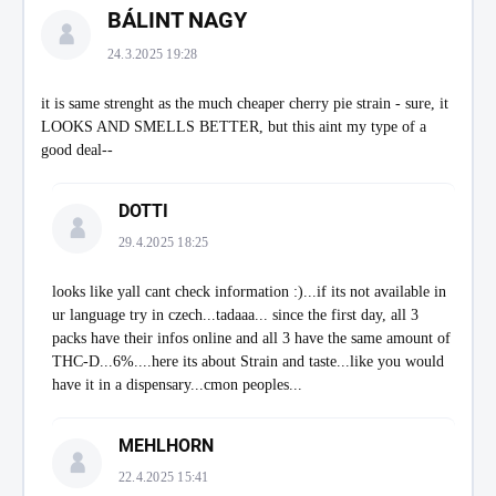
BÁLINT NAGY
24.3.2025 19:28
it is same strenght as the much cheaper cherry pie strain - sure, it
LOOKS AND SMELLS BETTER, but this aint my type of a
good deal--
DOTTI
29.4.2025 18:25
looks like yall cant check information :)...if its not available in
ur language try in czech...tadaaa... since the first day, all 3
packs have their infos online and all 3 have the same amount of
THC-D...6%....here its about Strain and taste...like you would
have it in a dispensary...cmon peoples...
MEHLHORN
22.4.2025 15:41