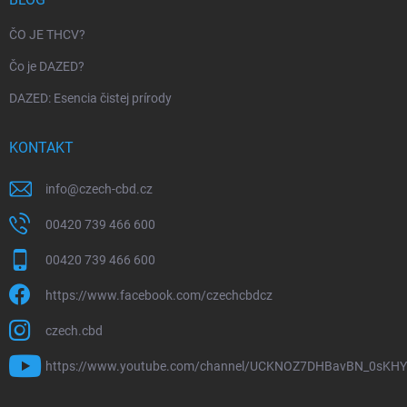
ČO JE THCV?
Čo je DAZED?
DAZED: Esencia čistej prírody
KONTAKT
info
@
czech-cbd.cz
00420 739 466 600
00420 739 466 600
https://www.facebook.com/czechcbdcz
czech.cbd
https://www.youtube.com/channel/UCKNOZ7DHBavBN_0sKH