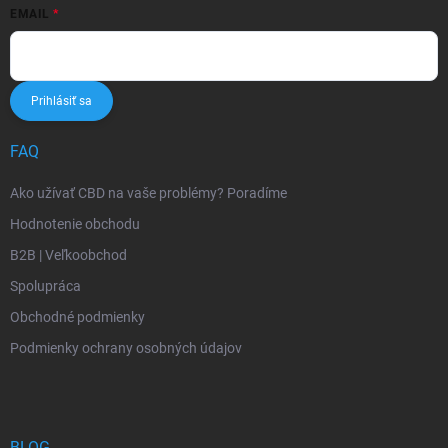
EMAIL
Prihlásiť sa
FAQ
Ako užívať CBD na vaše problémy? Poradíme
Hodnotenie obchodu
B2B | Veľkoobchod
Spolupráca
Obchodné podmienky
Podmienky ochrany osobných údajov
BLOG