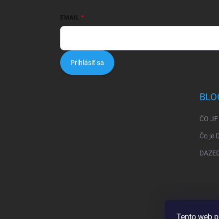
EMAIL
Prihlásiť sa
BLO
ČO JE
Čo je
DAZED:
Tento web p