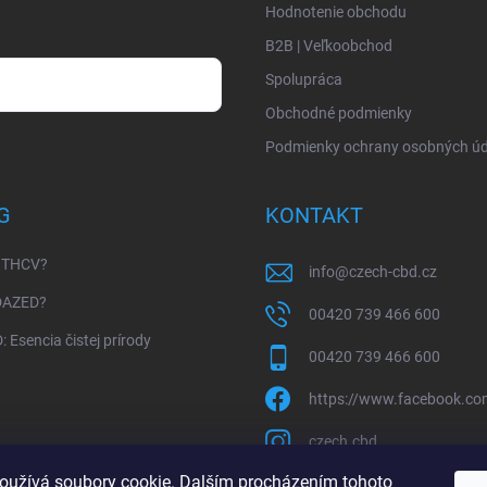
Hodnotenie obchodu
B2B | Veľkoobchod
Spolupráca
Obchodné podmienky
Podmienky ochrany osobných úd
G
KONTAKT
 THCV?
info
@
czech-cbd.cz
 DAZED?
00420 739 466 600
 Esencia čistej prírody
00420 739 466 600
https://www.facebook.c
czech.cbd
oužívá soubory cookie. Dalším procházením tohoto
https://www.youtube.c