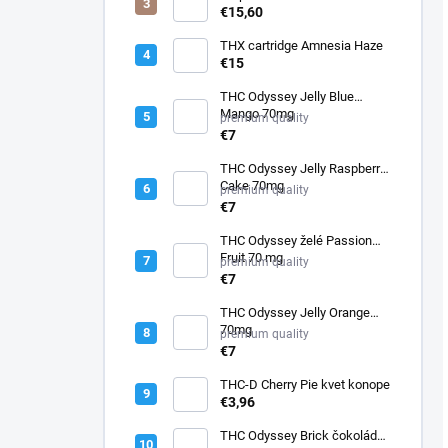
ml
€15,60
THX cartridge Amnesia Haze
€15
THC Odyssey Jelly Blue
Mango 70mg
premium quality
€7
THC Odyssey Jelly Raspberry
Cake 70mg
premium quality
€7
THC Odyssey želé Passion
Fruit 70 mg
premium quality
€7
THC Odyssey Jelly Orange
70mg
premium quality
€7
THC-D Cherry Pie kvet konope
€3,96
THC Odyssey Brick čokoláda