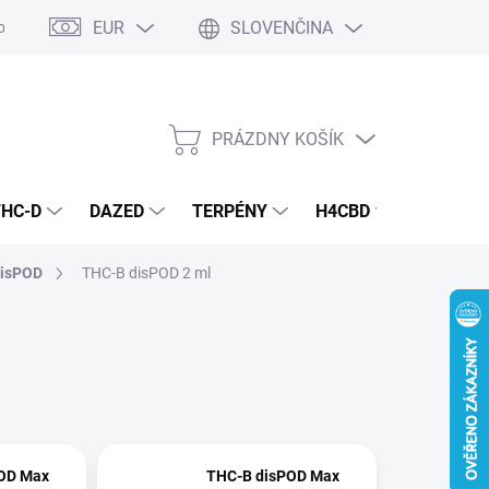
EUR
SLOVENČINA
odmienky
Podmienky ochrany osobných údajov
PRÁZDNY KOŠÍK
NÁKUPNÝ
KOŠÍK
THC-D
DAZED
TERPÉNY
H4CBD
KONOPN
disPOD
THC-B disPOD 2 ml
OD Max
THC-B disPOD Max