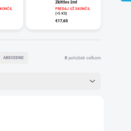
Zkittles 2ml
SKONČIL
PREDAJ UŽ SKONČIL
(>5 KS)
€17,65
8
položiek celkom
ABECEDNE
THB073
THB079