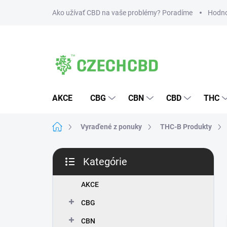
Prejsť
Ako užívať CBD na vaše problémy? Poradíme
Hodno
na
obsah
AKCE
CBG
CBN
CBD
THC
Domov
Vyraďené z ponuky
THC-B Produkty
B
Kategórie
o
Preskočiť
č
kategórie
n
AKCE
ý
CBG
p
a
CBN