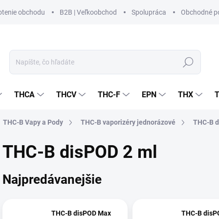
tenie obchodu
B2B | Veľkoobchod
Spolupráca
Obchodné p
Hľadať
THCA
THCV
THC-F
EPN
THX
THC-B Vapy a Pody
THC-B vaporizéry jednorázové
THC-B 
THC-B disPOD 2 ml
Najpredávanejšie
THC-B disPOD Max
THC-B disP