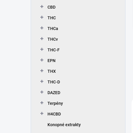
n
CBD
e
l
THC
THCa
THCv
THC-F
EPN
THX
THC-D
DAZED
Terpény
H4CBD
Konopné extrakty