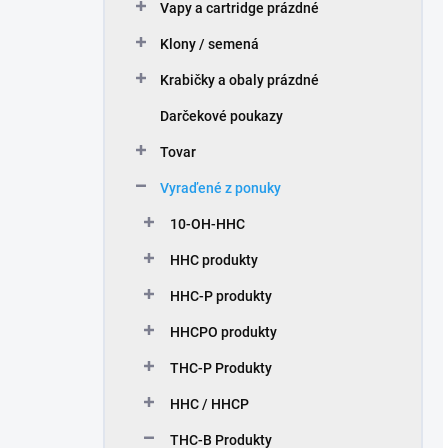
Vapy a cartridge prázdné
Klony / semená
Krabičky a obaly prázdné
Darčekové poukazy
Tovar
Vyraďené z ponuky
10-OH-HHC
HHC produkty
HHC-P produkty
HHCPO produkty
THC-P Produkty
HHC / HHCP
THC-B Produkty