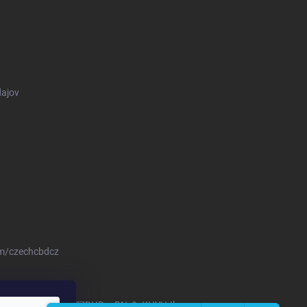
ajov
om/czechcbdcz
om/channel/UCKNOZ7DHBavBN_0sKHYHJhw