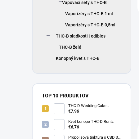
Vapovací sety s THC-B
Vaporizéry s THC-B 1 ml
Vaporizéry s THC-B 0,5ml
THC-B sladkosti | edibles
THC-B želé
Konopný kvet s THC-B
TOP 10 PRODUKTOV
THC-D Wedding Cake
Konopný kvet
€7,96
Kvet konope THC-D Runtz
€6,76
Propolisová tinktúra s CBD 30