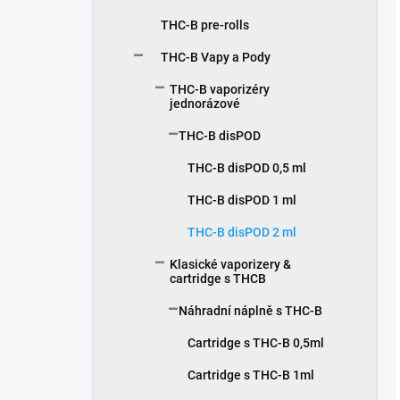
THC-B pre-rolls
THC-B Vapy a Pody
THC-B vaporizéry
jednorázové
THC-B disPOD
THC-B disPOD 0,5 ml
THC-B disPOD 1 ml
THC-B disPOD 2 ml
Klasické vaporizery &
cartridge s THCB
Náhradní náplně s THC-B
Cartridge s THC-B 0,5ml
Cartridge s THC-B 1ml