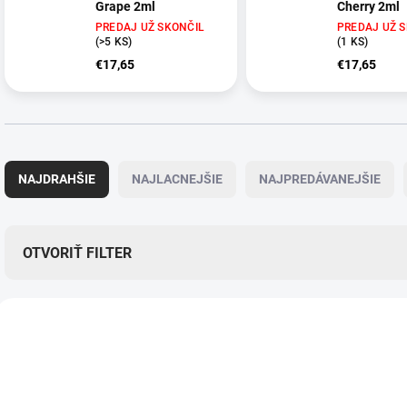
Grape 2ml
Cherry 2ml
PREDAJ UŽ SKONČIL
PREDAJ UŽ 
(>5 KS)
(1 KS)
€17,65
€17,65
R
a
NAJDRAHŠIE
NAJLACNEJŠIE
NAJPREDÁVANEJŠIE
d
e
n
i
OTVORIŤ FILTER
e
p
V
r
ý
o
THB072
p
d
i
u
s
k