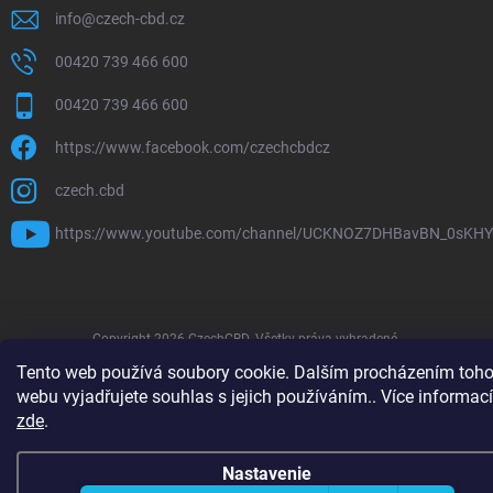
info
@
czech-cbd.cz
00420 739 466 600
00420 739 466 600
https://www.facebook.com/czechcbdcz
czech.cbd
https://www.youtube.com/channel/UCKNOZ7DHBavBN_0sKH
Copyright 2026
CzechCBD
. Všetky práva vyhradené.
Tento web používá soubory cookie. Dalším procházením toho
Vytvoril Shoptet Premium
webu vyjadřujete souhlas s jejich používáním.. Více informací
zde
.
Nastavenie