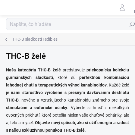
Prejsť
na
obsah
Hľad
THC-B sladkosti | edibles
THC-B želé
Naša kategória THC-B želé
predstavuje
priekopnícku kolekciu
gurmánskych sladkostí
, ktoré sú
perfektnou kombináciou
lahodnej chuti a terapeutických výhod kanabinoidov
. Každé želé
je
nami starostlivo vyrobené s presným dávkovaním destilátu
THC-B
, nového a vzrušujúceho kanabinoidu známeho pre svoje
stimulačné a euforické účinky
. Vyberte si hneď z niekoľkých
ovocných príchutí, ktoré potešia nielen vaše chuťové poháriky, ale
aj telo a myseľ.
Objavte nový spôsob, ako si užiť energiu a radosť
s našou exkluzívnou ponukou THC-B želé
.