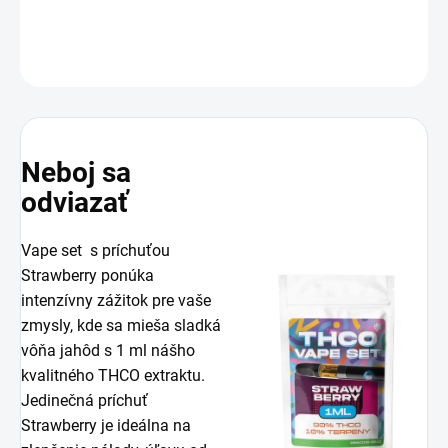
DETAILNÉ INFORMÁCIE
OPÝTAŤ SA
STRÁŽIŤ
Neboj sa
odviazať
Vape set s príchuťou
Strawberry ponúka
intenzívny zážitok pre vaše
zmysly, kde sa mieša sladká
vôňa jahôd s 1 ml nášho
kvalitného THCO extraktu.
Jedinečná príchuť
Strawberry je ideálna na