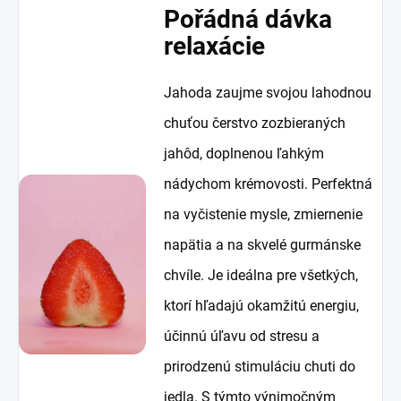
Pořádná dávka
relaxácie
Jahoda zaujme svojou lahodnou
chuťou čerstvo zozbieraných
jahôd, doplnenou ľahkým
nádychom krémovosti. Perfektná
na vyčistenie mysle, zmiernenie
napätia a na skvelé gurmánske
chvíle. Je ideálna pre všetkých,
ktorí hľadajú okamžitú energiu,
účinnú úľavu od stresu a
prirodzenú stimuláciu chuti do
jedla. S týmto výnimočným