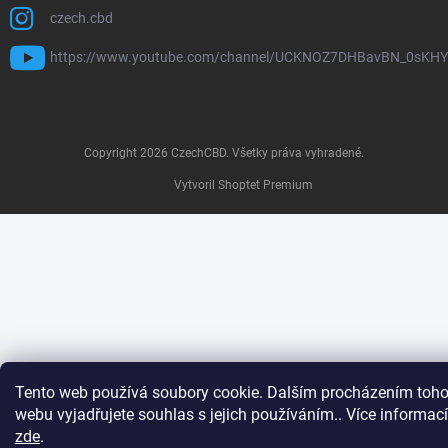
czech.cbd
https://www.youtube.com/channel/UCKNOZ7DHBavBN_0sKH
Copyright 2026
CzechCBD
. Všetky práva vyhradené.
Vytvoril Shoptet Premium
Tento web používá soubory cookie. Dalším procházením toho
webu vyjadřujete souhlas s jejich používáním.. Více informací
zde
.