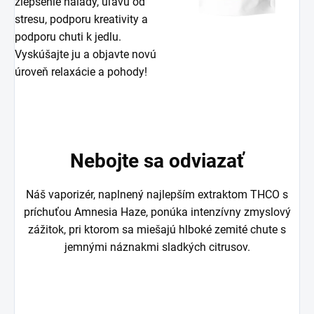
zlepšenie nálady, úľavu od
stresu, podporu kreativity a
podporu chuti k jedlu.
Vyskúšajte ju a objavte novú
úroveň relaxácie a pohody!
Nebojte sa odviazať
Náš vaporizér, naplnený najlepším extraktom THCO s
príchuťou Amnesia Haze, ponúka intenzívny zmyslový
zážitok, pri ktorom sa miešajú hlboké zemité chute s
jemnými náznakmi sladkých citrusov.