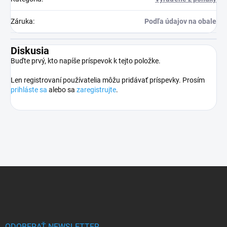
Záruka
:
Podľa údajov na obale
Diskusia
Buďte prvý, kto napíše príspevok k tejto položke.
Len registrovaní používatelia môžu pridávať príspevky. Prosím
prihláste sa
alebo sa
zaregistrujte
.
Z
á
p
ä
t
ODOBERAŤ NEWSLETTER