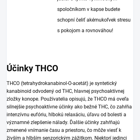
spoločníkom v kapse budete
schopní čeliť akémukoľvek stresu
s pokojom a rovnováhou!
Účinky THCO
THCO (tetrahydrokanabinol-O-acetát) je syntetický
kanabinoid odvodený od THC, hlavnej psychoaktívnej
zložky konope. Používatelia opisujú, že THCO má oveľa
silnejšie psychoaktívne účinky ako bežné THC, čo zahŕňa
intenzívnu eufóriu, hlbokú relaxáciu, úľavu od bolesti a
významné zlepšenie nálady. Ďalšie účinky zahŕňajú
zmenené vnímanie času a priestoru, čo môže viesť k
živším a hlbším senzorickým zážitkom. Niektorí jedinci