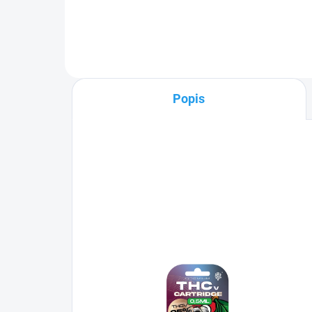
Exkluzívny dizajn a
vysokokvalitné spracovanie tohto
vapovacieho pera HHC je
okorenené novým radom...
Popis