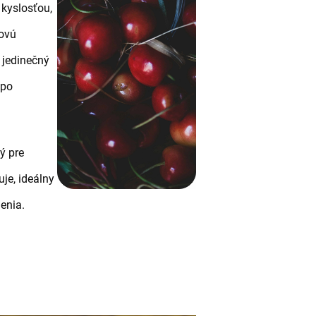
 kyslosťou,
ťovú
ú jedinečný
 po
ý pre
je, ideálny
denia.