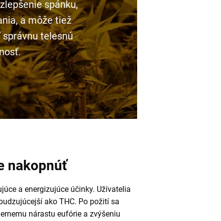
a zlepšenie spánku,
vania, a môže tiež
 správnu telesnú
nosť.
ne nakopnúť
úce a energizujúce účinky. Užívatelia
budzujúcejší ako THC. Po požití sa
iernemu nárastu eufórie a zvýšeniu