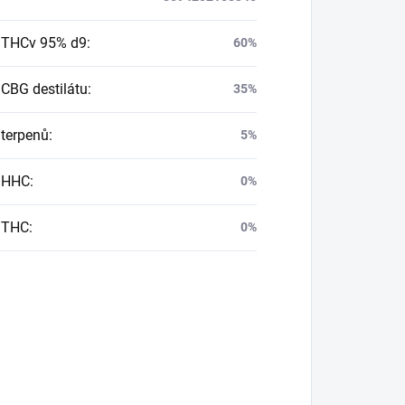
 THCv 95% d9
:
60%
CBG destilátu
:
35%
terpenů
:
5%
 HHC
:
0%
 THC
:
0%