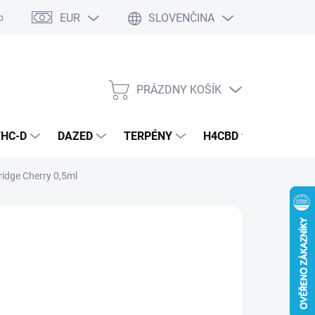
EUR
SLOVENČINA
odmienky
Podmienky ochrany osobných údajov
PRÁZDNY KOŠÍK
NÁKUPNÝ
KOŠÍK
THC-D
DAZED
TERPÉNY
H4CBD
KONOPN
idge Cherry 0,5ml