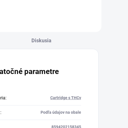
Diskusia
atočné parametre
ria
:
Cartridge s THCv
a
:
Podľa údajov na obale
8594202158345