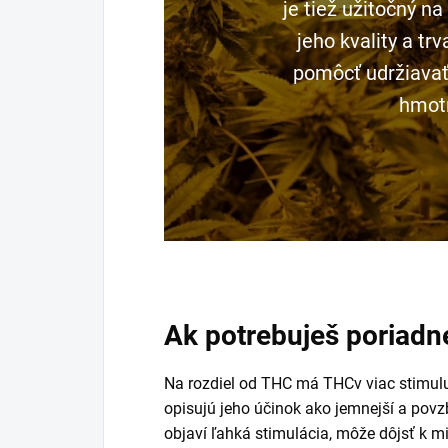
je tiež užitočný n
jeho kvality a tr
pomôcť udržiavať
hmot
Ak potrebuješ poriad
Na rozdiel od THC má THCv viac stimuluj
opisujú jeho účinok ako jemnejší a povz
objaví ľahká stimulácia, môže dôjsť k m