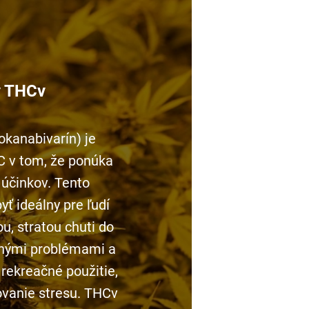
y THCv
okanabivarín) je
 v tom, že ponúka
 účinkov. Tento
ť ideálny pre ľudí
ou, stratou chuti do
čnými problémami a
 rekreačné použitie,
ovanie stresu. THCv