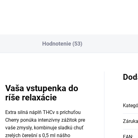
Hodnotenie (53)
Dod
Vaša vstupenka do
ríše relaxácie
Kategó
Extra silná náplň THCv s príchuťou
Cherry ponúka intenzívny zážitok pre
Záruk
vaše zmysly, kombinuje sladkú chuť
zrelých čerešní s 0,5 ml nášho
EAN
: