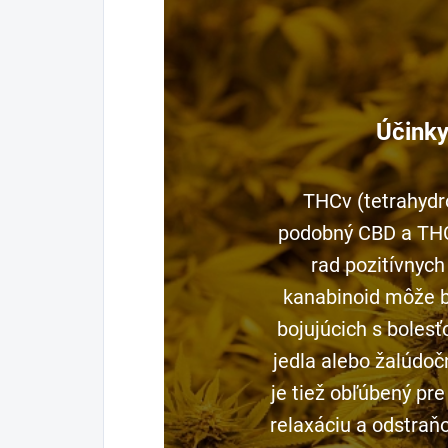
Účink
THCv (tetrahydr
podobný CBD a THC
rad pozitívnych
kanabinoid môže by
bojujúcich s bolesť
jedla alebo žalúdo
je tiež obľúbený pre
relaxáciu a odstraň