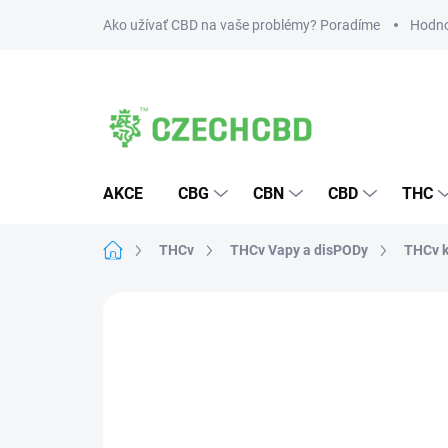
Prejsť
Ako užívať CBD na vaše problémy? Poradíme
Hodno
na
obsah
AKCE
CBG
CBN
CBD
THC
Domov
THCv
THCv Vapy a disPODy
THCv k
53 hodnotení
Podrobnosti hodnoteni