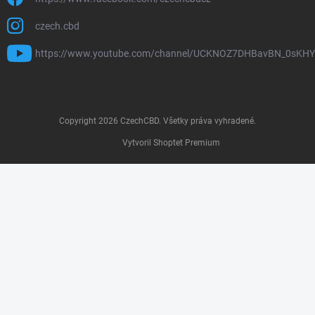
czech.cbd
https://www.youtube.com/channel/UCKNOZ7DHBavBN_0sKH
Copyright 2026
CzechCBD
. Všetky práva vyhradené.
Vytvoril Shoptet Premium