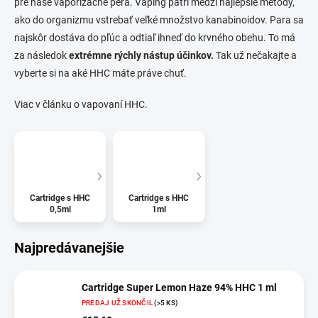
pre naše vaporizačné perá. Vaping patrí medzi najlepšie metódy,
ako do organizmu vstrebať veľké množstvo kanabinoidov. Para sa
najskôr dostáva do pľúc a odtiaľ ihneď do krvného obehu. To má
za následok
extrémne rýchly nástup účinkov.
Tak už nečakajte a
vyberte si na aké HHC máte práve chuť.
Viac v článku o vapovaní HHC.
Cartridge s HHC
Cartridge s HHC
0,5ml
1ml
Najpredávanejšie
Cartridge Super Lemon Haze 94% HHC 1 ml
PREDAJ UŽ SKONČIL
(>5 KS)