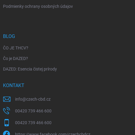
Podmienky ochrany osobných údajov
BLOG
ČO JE THCV?
Čo je DAZED?
DAZED: Esencia čistej prírody
KONTAKT
info
@
czech-cbd.cz
00420 739 466 600
00420 739 466 600
https://www.facebook.com/czechcbdcz