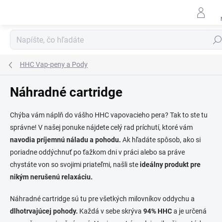
Prejsť
na
obsah
Hľad
HHC Vap-peny a Pody
Náhradné cartridge
Chýba vám náplň do vášho HHC vapovacieho pera? Tak to ste tu
správne! V našej ponuke nájdete celý rad príchutí, ktoré vám
navodia príjemnú náladu a pohodu.
Ak hľadáte spôsob, ako si
poriadne oddýchnuť po ťažkom dni v práci alebo sa práve
chystáte von so svojimi priateľmi, našli ste
ideálny produkt pre
nikým nerušenú relaxáciu.
Náhradné cartridge sú tu pre všetkých milovníkov oddychu a
dlhotrvajúcej pohody.
Každá v sebe skrýva
94% HHC
a je určená