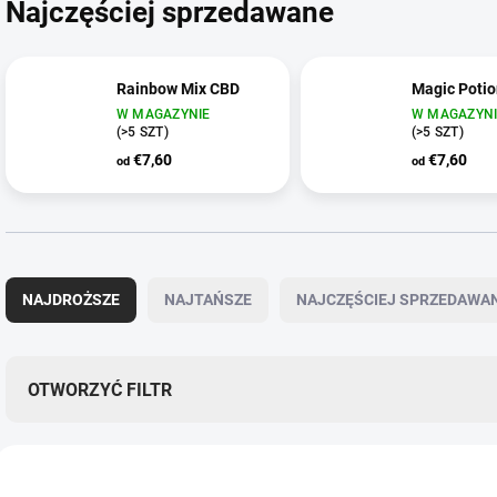
Najczęściej sprzedawane
Rainbow Mix CBD
Magic Poti
W MAGAZYNIE
W MAGAZYNI
(>5 SZT)
(>5 SZT)
€7,60
€7,60
od
od
S
o
NAJDROŻSZE
NAJTAŃSZE
NAJCZĘŚCIEJ SPRZEDAWA
r
t
o
w
OTWORZYĆ FILTR
a
n
L
i
i
e
CBD0189
C