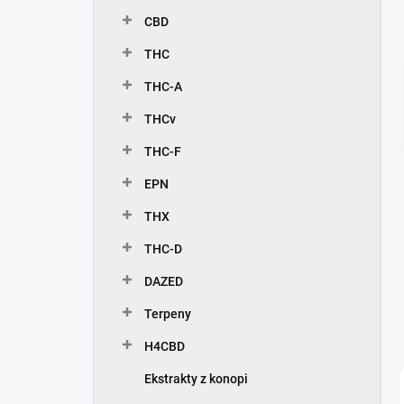
c
CBD
z
n
THC
y
THC-A
THCv
THC-F
EPN
THX
THC-D
DAZED
Terpeny
H4CBD
Ekstrakty z konopi