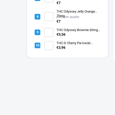
€7
THC Odyssey Jelly Orange
70mg
premium quality
€7
THC Odyssey Brownie 60mg -
bezglutenowe
€5,56
THC-D Cherry Pie kwiat
konopi
€3,96