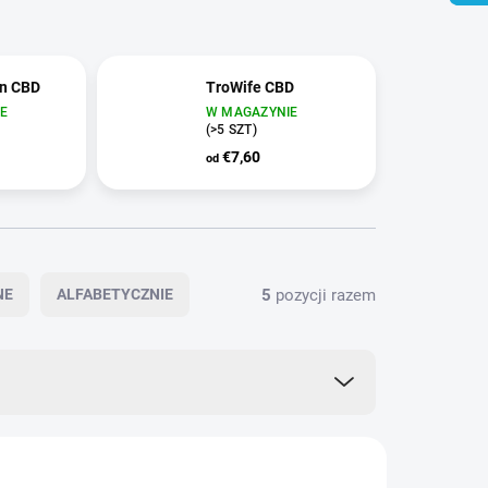
on CBD
TroWife CBD
E
W MAGAZYNIE
(>5 SZT)
€7,60
od
5
pozycji razem
NE
ALFABETYCZNIE
BD0181
CBD0183