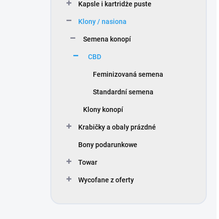
Kapsle i kartridże puste
Klony / nasiona
Semena konopí
CBD
Feminizovaná semena
Standardní semena
Klony konopí
Krabičky a obaly prázdné
Bony podarunkowe
Towar
Wycofane z oferty