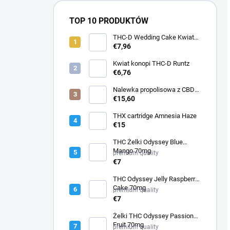
TOP 10 PRODUKTÓW
THC-D Wedding Cake Kwiat
konopi indyjskich
€7,96
Kwiat konopi THC-D Runtz
€6,76
Nalewka propolisowa z CBD
30 ml
€15,60
THX cartridge Amnesia Haze
€15
THC Żelki Odyssey Blue
Mango 70mg
premium quality
€7
THC Odyssey Jelly Raspberry
Cake 70mg
premium quality
€7
Żelki THC Odyssey Passion
Fruit 70mg
premium quality