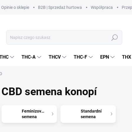
Opinie o sklepie
B2B | Sprzedaż hurtowa
Współpraca
Prze
Szukaj
THC
THC-A
THCV
THC-F
EPN
THX
D
CBD semena konopí
Feminizovaná
Standardní
semena
semena