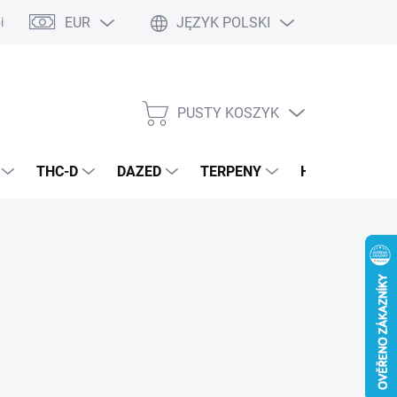
EUR
JĘZYK POLSKI
pisy podstawowe
Polityka prywatności
PUSTY KOSZYK
KOSZYK
THC-D
DAZED
TERPENY
H4CBD
E