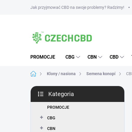
Przejść
Jak przyjmować CBD na swoje problemy? Radzimy!
do
treści
PROMOCJE
CBG
CBN
CBD
Home
Klony / nasiona
Semena konopí
CB
P
Kategoria
a
Pominąć
s
kategorie
e
PROMOCJE
k
CBG
b
o
CBN