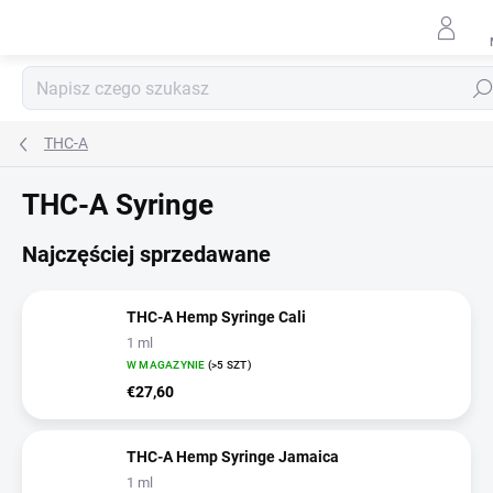
Przejść
do
treści
Szuk
THC-A
THC-A Syringe
Najczęściej sprzedawane
THC-A Hemp Syringe Cali
1 ml
W MAGAZYNIE
(>5 SZT)
€27,60
THC-A Hemp Syringe Jamaica
1 ml