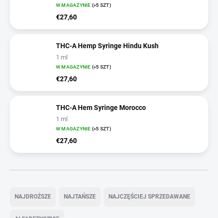
W MAGAZYNIE
(>5 SZT)
€27,60
THC-A Hemp Syringe Hindu Kush
1 ml
W MAGAZYNIE
(>5 SZT)
€27,60
THC-A Hem Syringe Morocco
1 ml
W MAGAZYNIE
(>5 SZT)
€27,60
S
o
NAJDROŻSZE
NAJTAŃSZE
NAJCZĘŚCIEJ SPRZEDAWANE
r
t