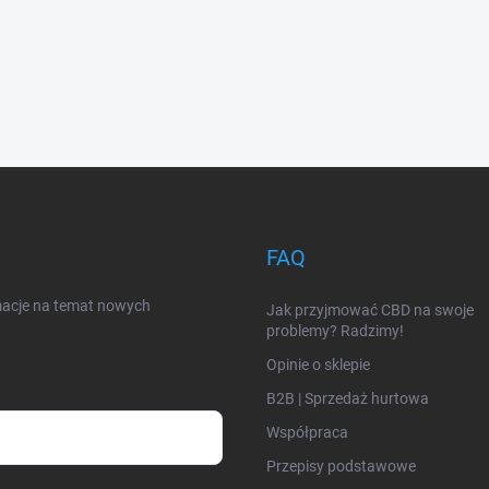
FAQ
rmacje na temat nowych
Jak przyjmować CBD na swoje
problemy? Radzimy!
Opinie o sklepie
B2B | Sprzedaż hurtowa
Współpraca
Przepisy podstawowe