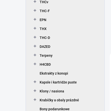
THCv
THC-F
EPN
THX
THC-D
DAZED
Terpeny
H4CBD
Ekstrakty z konopi
Kapsle i kartridże puste
Klony / nasiona
Krabičky a obaly prázdné
Bony podarunkowe