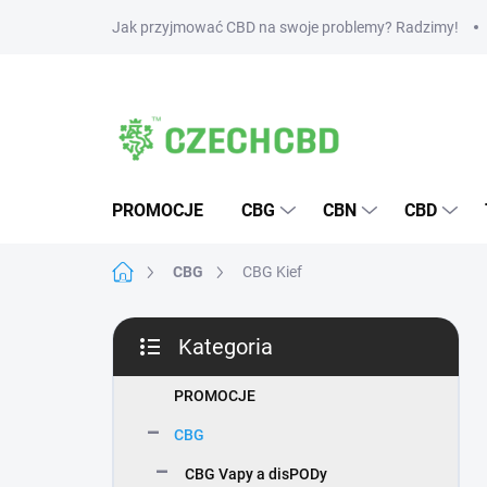
Przejść
Jak przyjmować CBD na swoje problemy? Radzimy!
do
treści
PROMOCJE
CBG
CBN
CBD
Home
CBG
CBG Kief
P
Kategoria
a
Pominąć
s
kategorie
e
PROMOCJE
k
CBG
b
o
CBG Vapy a disPODy