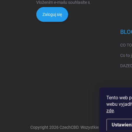
Vložením e-mailu souhlasíte s
podmínkami ochrany o
Zaloguj się
BLO
CO TO
Co to 
DAZED:
Tento web p
webu vyjadřu
zde
.
Ustawien
Copyright 2026
CzechCBD
. Wszystkie prawa zastrzeżon