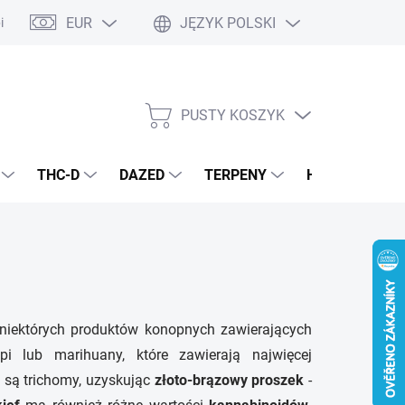
EUR
JĘZYK POLSKI
pisy podstawowe
Polityka prywatności
PUSTY KOSZYK
KOSZYK
THC-D
DAZED
TERPENY
H4CBD
E
niektórych produktów konopnych zawierających
i lub marihuany, które zawierają najwięcej
 są trichomy, uzyskując
złoto-brązowy proszek
-