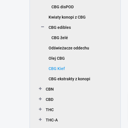
c
CBG disPOD
z
n
Kwiaty konopi z CBG
y
CBG edibles
CBG želé
Odświeżacze oddechu
Olej CBG
CBG Kief
CBG ekstrakty z konopi
CBN
CBD
THC
THC-A