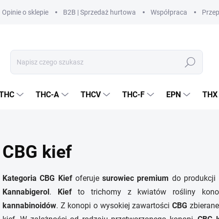
Opinie o sklepie
B2B | Sprzedaż hurtowa
Współpraca
Prze
Szukaj
THC
THC-A
THCV
THC-F
EPN
THX
CBG kief
Kategoria CBG Kief
oferuje
surowiec premium
do produkcji 
Kannabigerol
.
Kief
to trichomy z kwiatów rośliny konop
kannabinoidów
. Z konopi o wysokiej zawartości
CBG
zbierane