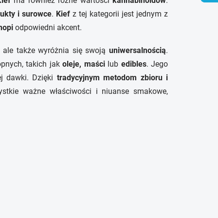
ief
ma również różne wartości
kannabinoidów
.
dukty i surowce
.
Kief
z tej kategorii jest jednym z
nopi
odpowiedni akcent.
, ale także wyróżnia się swoją
uniwersalnością
.
nych, takich jak
oleje, maści
lub
edibles
. Jego
j dawki. Dzięki
tradycyjnym metodom zbioru i
stkie ważne właściwości i niuanse smakowe,