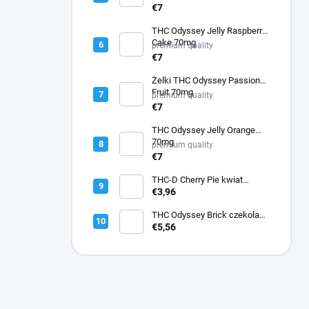
€7
THC Odyssey Jelly Raspberry
Cake 70mg
premium quality
€7
Żelki THC Odyssey Passion
Fruit 70mg
premium quality
€7
THC Odyssey Jelly Orange
70mg
premium quality
€7
THC-D Cherry Pie kwiat
konopi
€3,96
THC Odyssey Brick czekolada
45mg
€5,56