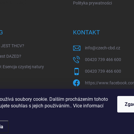
sobních údajů
Polityka prywatności
G
KONTAKT
 JEST THCV?
info
@
czech-cbd.cz
jest DAZED?
00420 739 466 600
 Esencja czystej natury
00420 739 466 600
https://www.facebook.c
czech.cbd
oužívá soubory cookie. Dalším procházením tohoto
Zga
jete souhlas s jejich používáním.. Více informací
https://www.youtube.c
ia
e.