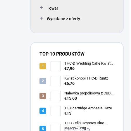
Towar
Wycofane z oferty
TOP 10 PRODUKTÓW
THC-D Wedding Cake Kwiat
konopi indyjskich
€7,96
Kwiat konopi THC-D Runtz
€6,76
Nalewka propolisowa z CBD
30 ml
€15,60
THX cartridge Amnesia Haze
€15
THC Żelki Odyssey Blue
Mango 70mg
premium quality