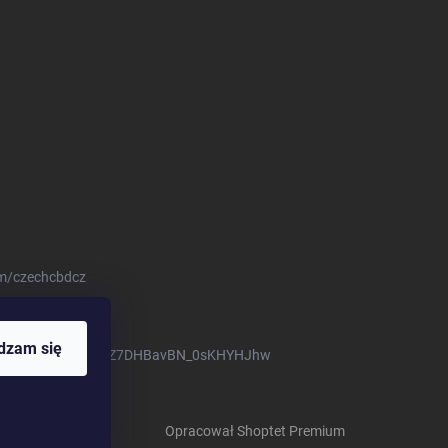
om/czechcbdcz
dzam się
om/channel/UCKNOZ7DHBavBN_0sKHYHJhw
Chcete získat
jednorázovou slevu na Váš
Ano
Ne
první nákup? 🌈 🛍️
Opracował Shoptet Premium