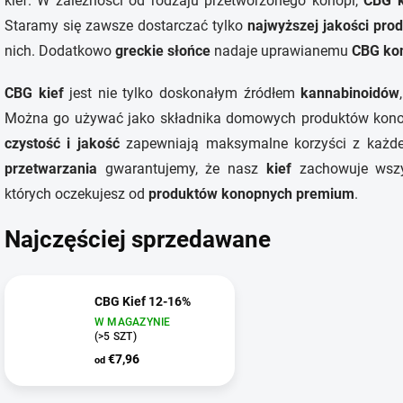
kief. W zależności od rodzaju przetworzonego konopi,
CBG k
Staramy się zawsze dostarczać tylko
najwyższej jakości pro
nich. Dodatkowo
greckie słońce
nadaje uprawianemu
CBG ko
CBG kief
jest nie tylko doskonałym źródłem
kannabinoidów
Można go używać jako składnika domowych produktów konop
czystość i jakość
zapewniają maksymalne korzyści z każde
przetwarzania
gwarantujemy, że nasz
kief
zachowuje wszy
których oczekujesz od
produktów konopnych premium
.
Najczęściej sprzedawane
CBG Kief 12-16%
W MAGAZYNIE
(>5 SZT)
€7,96
od