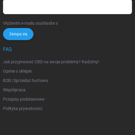
Vložením e-mailu souhlasíte s
podmínkami ochrany osobních údajů
Zaloguj się
FAQ
Jak przyjmować CBD na swoje problemy? Radzimy!
Opinie o sklepie
B2B | Sprzedaż hurtowa
Współpraca
Przepisy podstawowe
Polityka prywatności