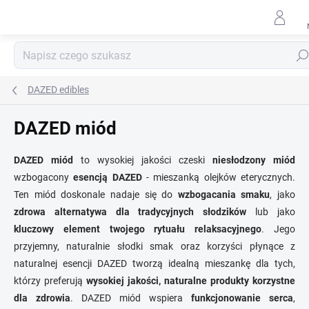
Przejść
do
treści
Szuk
DAZED edibles
DAZED miód
DAZED miód
to wysokiej jakości czeski
niesłodzony miód
wzbogacony
esencją DAZED
- mieszanką olejków eterycznych.
Ten miód doskonale nadaje się do
wzbogacania smaku
, jako
zdrowa alternatywa dla tradycyjnych słodzików
lub jako
kluczowy element twojego rytuału relaksacyjnego
. Jego
przyjemny, naturalnie słodki smak oraz korzyści płynące z
naturalnej esencji DAZED tworzą idealną mieszankę dla tych,
którzy preferują
wysokiej jakości, naturalne produkty korzystne
dla zdrowia
. DAZED miód wspiera
funkcjonowanie serca
,