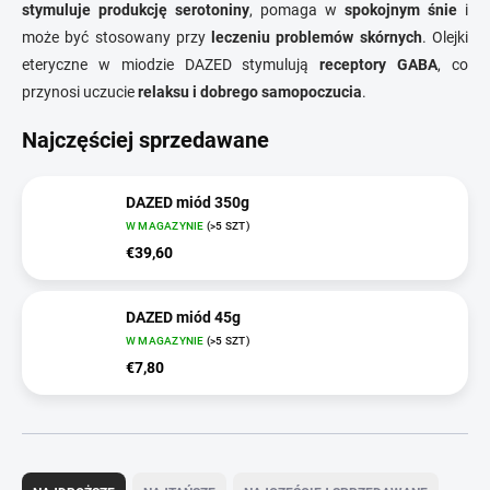
stymuluje produkcję serotoniny
, pomaga w
spokojnym śnie
i
może być stosowany przy
leczeniu problemów skórnych
. Olejki
eteryczne w miodzie DAZED stymulują
receptory GABA
, co
przynosi uczucie
relaksu i dobrego samopoczucia
.
Najczęściej sprzedawane
DAZED miód 350g
W MAGAZYNIE
(>5 SZT)
€39,60
DAZED miód 45g
W MAGAZYNIE
(>5 SZT)
€7,80
S