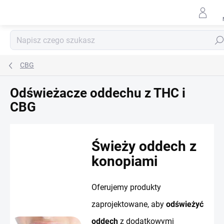
Przejść
do
treści
Szuk
CBG
Odświeżacze oddechu z THC i
CBG
Świeży oddech z
konopiami
Oferujemy produkty
zaprojektowane, aby
odświeżyć
oddech
z dodatkowymi