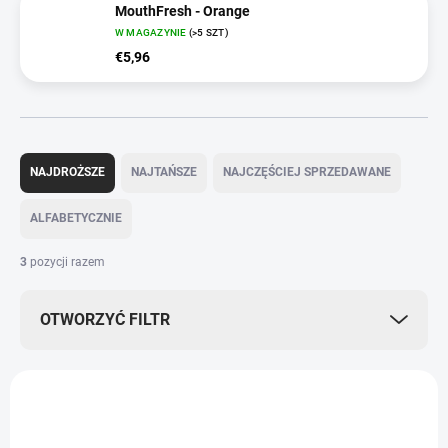
MouthFresh - Orange
W MAGAZYNIE
(>5 SZT)
€5,96
S
o
NAJDROŻSZE
NAJTAŃSZE
NAJCZĘŚCIEJ SPRZEDAWANE
r
t
ALFABETYCZNIE
o
w
3
pozycji razem
a
n
OTWORZYĆ FILTR
i
e
p
L
r
i
o
CBG0003
s
d
t