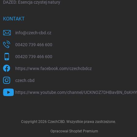
DAZED: Esencja czystej natury
KONTAKT
info
@
czech-cbd.cz
00420 739 466 600
00420 739 466 600
https://www.facebook.com/czechcbdcz
czech.cbd
https://www.youtube.com/channel/UCKNOZ7DHBavBN_0sKH
Copyright 2026
CzechCBD
. Wszystkie prawa zastrzeżone.
Opracował Shoptet Premium