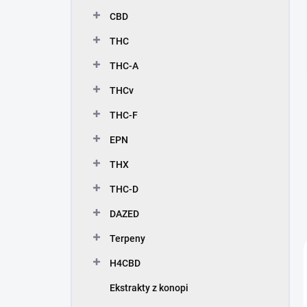
c
CBD
z
n
THC
y
THC-A
THCv
THC-F
EPN
THX
THC-D
DAZED
Terpeny
H4CBD
Ekstrakty z konopi