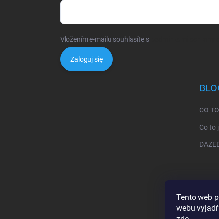
Vložením e-mailu souhlasíte s
podmínkami ochrany o
Zaloguj się
BLO
CO TO
Co to 
DAZED:
Tento web p
webu vyjadřu
zde
.