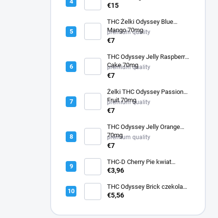
€15
THC Żelki Odyssey Blue
Mango 70mg
premium quality
€7
THC Odyssey Jelly Raspberry
Cake 70mg
premium quality
€7
Żelki THC Odyssey Passion
Fruit 70mg
premium quality
€7
THC Odyssey Jelly Orange
70mg
premium quality
€7
THC-D Cherry Pie kwiat
konopi
€3,96
THC Odyssey Brick czekolada
45mg
€5,56