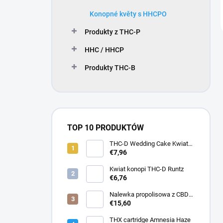
Konopné květy s HHCPO
Produkty z THC-P
HHC / HHCP
Produkty THC-B
TOP 10 PRODUKTÓW
THC-D Wedding Cake Kwiat
konopi indyjskich
€7,96
Kwiat konopi THC-D Runtz
€6,76
Nalewka propolisowa z CBD
30 ml
€15,60
THX cartridge Amnesia Haze