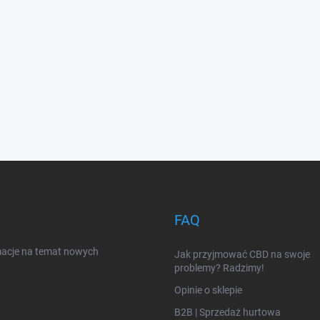
FAQ
rmacje na temat nowych
Jak przyjmować CBD na swoje
problemy? Radzimy!
Opinie o sklepie
B2B | Sprzedaż hurtowa