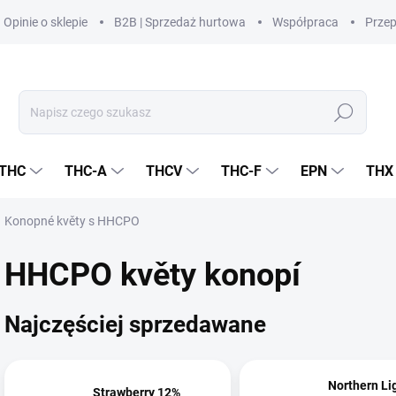
Opinie o sklepie
B2B | Sprzedaż hurtowa
Współpraca
Prze
Szukaj
THC
THC-A
THCV
THC-F
EPN
THX
Konopné květy s HHCPO
HHCPO květy konopí
Najczęściej sprzedawane
Northern Li
Strawberry 12%