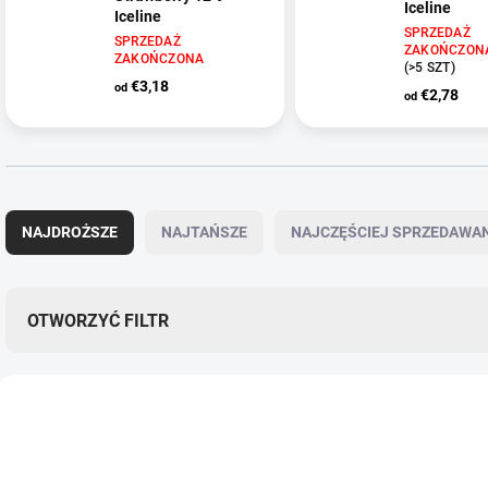
Iceline
Iceline
SPRZEDAŻ
SPRZEDAŻ
ZAKOŃCZON
ZAKOŃCZONA
(>5 SZT)
€3,18
od
€2,78
od
S
o
NAJDROŻSZE
NAJTAŃSZE
NAJCZĘŚCIEJ SPRZEDAWA
r
t
o
w
OTWORZYĆ FILTR
a
n
L
i
i
e
2377/1G
s
p
t
r
a
o