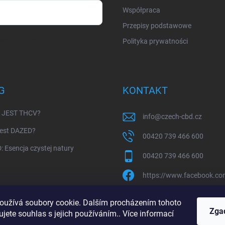
Współpraca
Przepisy podstawowe
sobních údajů
Polityka prywatności
G
KONTAKT
 JEST THCV?
info
@
czech-cbd.cz
jest DAZED?
00420 739 466 600
 Esencja czystej natury
00420 739 466 600
https://www.facebook.c
czech.cbd
oužívá soubory cookie. Dalším procházením tohoto
Zga
jete souhlas s jejich používáním.. Více informací
https://www.youtube.c