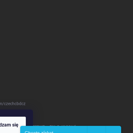
om/czechcbdcz
dzam się
om/channel/UCKNOZ7DHBavBN_0sKHYHJhw