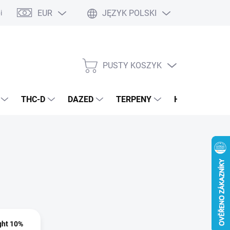
EUR
JĘZYK POLSKI
pisy podstawowe
Polityka prywatności
PUSTY KOSZYK
KOSZYK
THC-D
DAZED
TERPENY
H4CBD
E
ght 10%