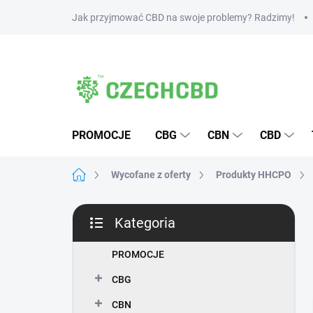
Przejść
Jak przyjmować CBD na swoje problemy? Radzimy!
do
treści
PROMOCJE
CBG
CBN
CBD
Home
Wycofane z oferty
Produkty HHCPO
P
Kategoria
a
Pominąć
s
kategorie
e
PROMOCJE
k
CBG
b
o
CBN