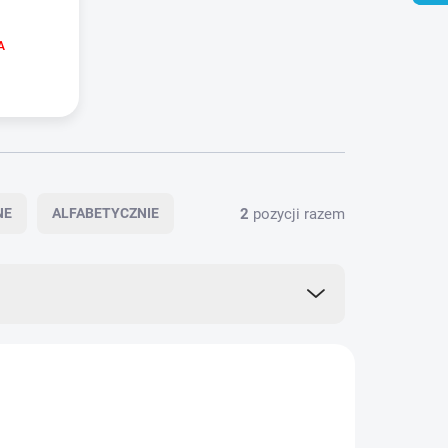
A
2
pozycji razem
NE
ALFABETYCZNIE
2374/1G