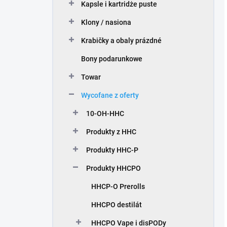
Kapsle i kartridże puste
Klony / nasiona
Krabičky a obaly prázdné
Bony podarunkowe
Towar
Wycofane z oferty
10-OH-HHC
Produkty z HHC
Produkty HHC-P
Produkty HHCPO
HHCP-O Prerolls
HHCPO destilát
HHCPO Vape i disPODy