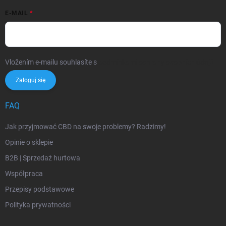
E-MAIL
Vložením e-mailu souhlasíte s
podmínkami ochrany osobních údajů
Zaloguj się
FAQ
Jak przyjmować CBD na swoje problemy? Radzimy!
Opinie o sklepie
B2B | Sprzedaż hurtowa
Współpraca
Przepisy podstawowe
Polityka prywatności