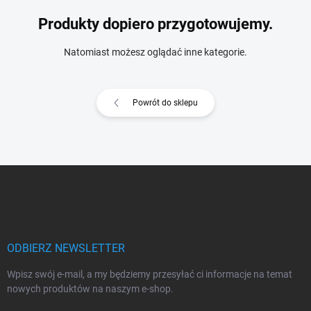
Produkty dopiero przygotowujemy.
Natomiast możesz oglądać inne kategorie.
Powrót do sklepu
S
t
o
p
k
a
ODBIERZ NEWSLETTER
Wpisz swój e-mail, a my będziemy przesyłać ci informacje na temat
nowych produktów na naszym e-shop.