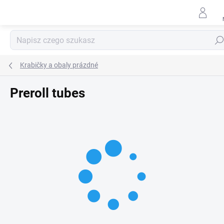
Przejść
do
treści
Szuk
Krabičky a obaly prázdné
Preroll tubes