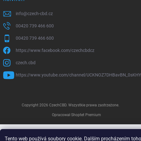
info
@
czech-cbd.cz
00420 739 466 600
00420 739 466 600
https://www.facebook.com/czechcbdcz
czech.cbd
https://www.youtube.com/channel/UCKNOZ7DHBavBN_0sKH
Copyright 2026
CzechCBD
. Wszystkie prawa zastrzeżone.
Opracował Shoptet Premium
Tento web používá soubory cookie. Dalším procházením toho