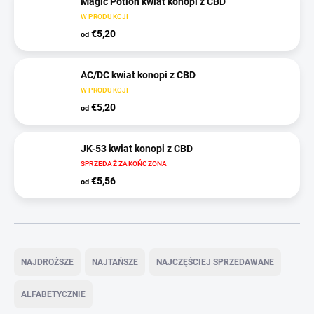
Magic Potion kwiat konopi z CBD
W PRODUKCJI
€5,20
od
AC/DC kwiat konopi z CBD
W PRODUKCJI
€5,20
od
JK-53 kwiat konopi z CBD
SPRZEDAŻ ZAKOŃCZONA
€5,56
od
S
o
NAJDROŻSZE
NAJTAŃSZE
NAJCZĘŚCIEJ SPRZEDAWANE
r
t
ALFABETYCZNIE
o