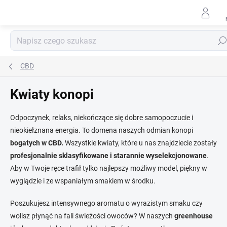
Przejść
do
treści
Szuk
CBD
Kwiaty konopi
Odpoczynek, relaks, niekończące się dobre samopoczucie i
nieokiełznana energia. To domena naszych odmian konopi
bogatych w CBD.
Wszystkie kwiaty, które u nas znajdziecie zostały
profesjonalnie sklasyfikowane i starannie wyselekcjonowane
.
Aby w Twoje ręce trafił tylko najlepszy możliwy model, piękny w
wyglądzie i ze wspaniałym smakiem w środku.
Poszukujesz intensywnego aromatu o wyrazistym smaku czy
wolisz płynąć na fali świeżości owoców? W naszych
greenhouse