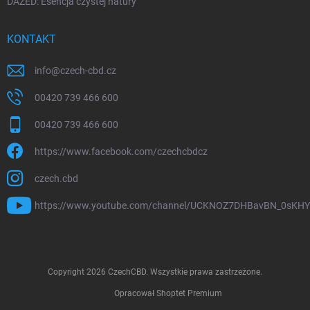
DAZED: Esencja czystej natury
KONTAKT
info
@
czech-cbd.cz
00420 739 466 600
00420 739 466 600
https://www.facebook.com/czechcbdcz
czech.cbd
https://www.youtube.com/channel/UCKNOZ7DHBavBN_0sKH
Copyright 2026
CzechCBD
. Wszystkie prawa zastrzeżone.
Opracował Shoptet Premium