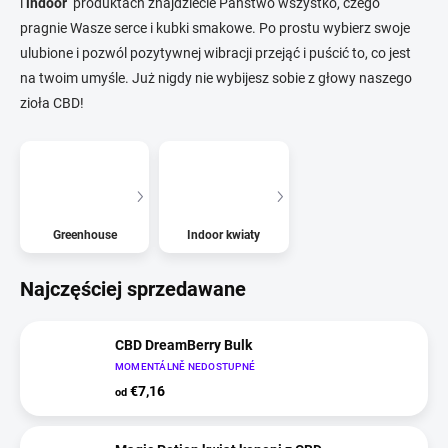
i
indoor
produktach znajdziecie Państwo wszystko, czego
pragnie Wasze serce i kubki smakowe. Po prostu wybierz swoje
ulubione i pozwól pozytywnej wibracji przejąć i puścić to, co jest
na twoim umyśle. Już nigdy nie wybijesz sobie z głowy naszego
zioła CBD!
Greenhouse
Indoor kwiaty
Najczęściej sprzedawane
CBD DreamBerry Bulk
MOMENTÁLNĚ NEDOSTUPNÉ
€7,16
od