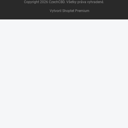
Copyright 2026
CzechCBD
. Všetky práva vyhradené.
Vytvoril Shoptet Premium