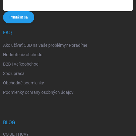
Prihlásiť sa
FAQ
Ako užívať CBD na vaše problémy? Poradíme
Hodnotenie obchodu
B2B | Veľkoobchod
Spolupráca
Obchodné podmienky
Podmienky ochrany osobných údajov
BLOG
ČO JE THCV?