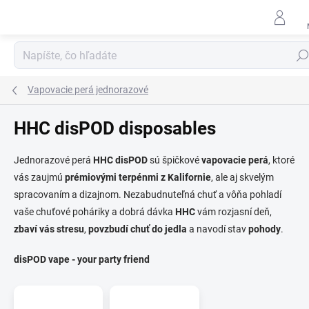
Prejsť
na
obsah
Hľad
Vapovacie perá jednorazové
HHC disPOD disposables
Jednorazové perá
HHC disPOD
sú špičkové
vapovacie perá
, ktoré
vás zaujmú
prémiovými terpénmi z Kalifornie
, ale aj skvelým
spracovaním a dizajnom. Nezabudnuteľná chuť a vôňa pohladí
vaše chuťové poháriky a dobrá dávka
HHC
vám rozjasní deň,
zbaví vás stresu
,
povzbudí chuť do jedla
a navodí stav
pohody
.
disPOD vape - your party friend