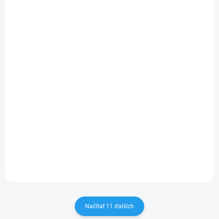
PREDAJ UŽ SKONČIL
(>5 KS)
disPOD White Widow 500 mg HHC
€15,60
Detail
€12,89 bez DPH
Jednorazový disPOD s príchuťou White Widow s 500 mg HHC
(hexahydrokanabinol). Dostane vás svojou čistou chuťou s
nádychom citrusov a zmesou korenia s trochou čierneho korenia....
Načítať 11 ďalších