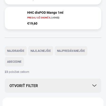
HHC disPOD Mango 1ml
PREDAJ UŽ SKONČIL
(>5 KS)
€19,60
R
a
NAJDRAHŠIE
NAJLACNEJŠIE
NAJPREDÁVANEJŠIE
d
e
ABECEDNE
n
i
23
položiek celkom
e
p
OTVORIŤ FILTER
r
o
d
V
u
ý
TIP