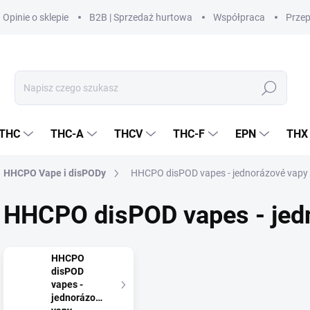
Opinie o sklepie
B2B | Sprzedaż hurtowa
Współpraca
Prze
Szukaj
THC
THC-A
THCV
THC-F
EPN
THX
HHCPO Vape i disPODy
HHCPO disPOD vapes - jednorázové vapy
HHCPO disPOD vapes - jed
HHCPO
disPOD
vapes -
jednorázové