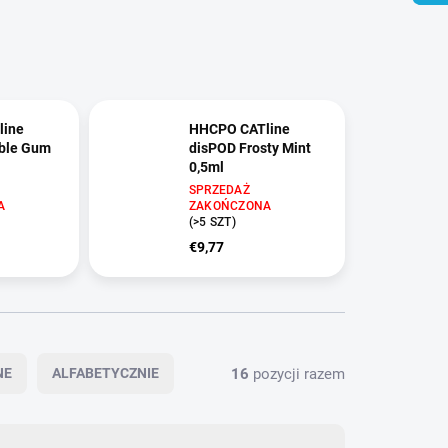
line
HHCPO CATline
ble Gum
disPOD Frosty Mint
0,5ml
SPRZEDAŻ
A
ZAKOŃCZONA
(>5 SZT)
€9,77
16
pozycji razem
NE
ALFABETYCZNIE