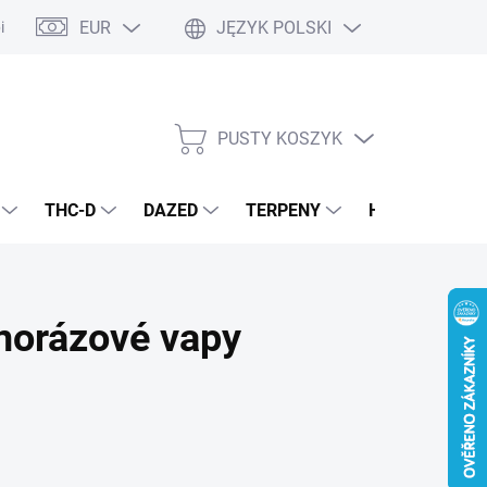
EUR
JĘZYK POLSKI
pisy podstawowe
Polityka prywatności
PUSTY KOSZYK
KOSZYK
THC-D
DAZED
TERPENY
H4CBD
E
norázové vapy