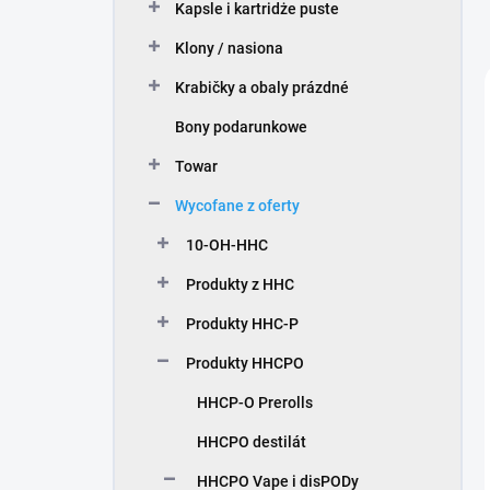
Kapsle i kartridże puste
Klony / nasiona
Krabičky a obaly prázdné
Bony podarunkowe
Towar
Wycofane z oferty
10-OH-HHC
Produkty z HHC
Produkty HHC-P
Produkty HHCPO
HHCP-O Prerolls
HHCPO destilát
HHCPO Vape i disPODy