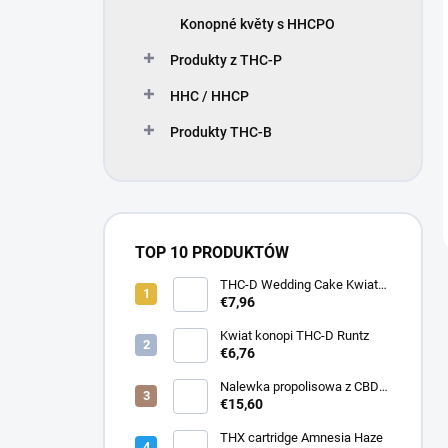
Konopné květy s HHCPO
Produkty z THC-P
HHC / HHCP
Produkty THC-B
TOP 10 PRODUKTÓW
THC-D Wedding Cake Kwiat
konopi indyjskich
€7,96
Kwiat konopi THC-D Runtz
€6,76
Nalewka propolisowa z CBD
30 ml
€15,60
THX cartridge Amnesia Haze