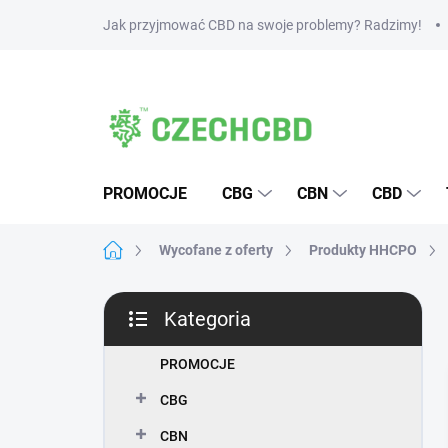
Przejść
Jak przyjmować CBD na swoje problemy? Radzimy!
do
treści
PROMOCJE
CBG
CBN
CBD
Home
Wycofane z oferty
Produkty HHCPO
P
Kategoria
a
Pominąć
s
kategorie
e
PROMOCJE
k
CBG
b
o
CBN