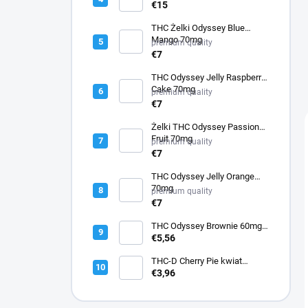
€15
THC Żelki Odyssey Blue
Mango 70mg
premium quality
€7
THC Odyssey Jelly Raspberry
Cake 70mg
premium quality
€7
Żelki THC Odyssey Passion
Fruit 70mg
premium quality
€7
THC Odyssey Jelly Orange
70mg
premium quality
€7
THC Odyssey Brownie 60mg -
bezglutenowe
€5,56
THC-D Cherry Pie kwiat
konopi
€3,96