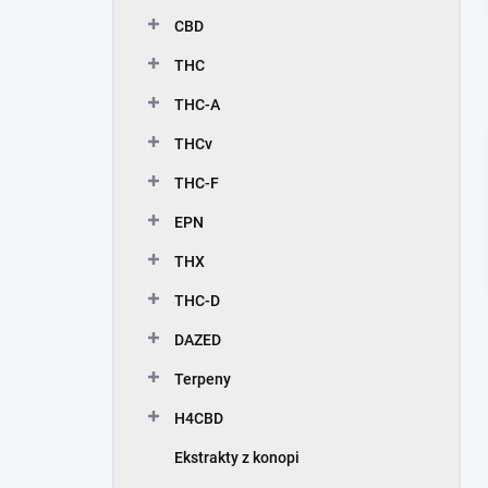
c
CBD
z
n
THC
y
THC-A
THCv
THC-F
EPN
THX
THC-D
DAZED
Terpeny
H4CBD
Ekstrakty z konopi