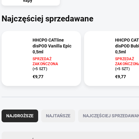
vapy
Najczęściej sprzedawane
HHCPO CATline
HHCPO CAT
disPOD Vanilla Epic
disPOD Bub
0,5ml
0,5ml
SPRZEDAŻ
SPRZEDAŻ
ZAKOŃCZONA
ZAKOŃCZON
(>5 SZT)
(>5 SZT)
€9,77
€9,77
S
o
NAJDROŻSZE
NAJTAŃSZE
NAJCZĘŚCIEJ SPRZEDAWA
r
t
o