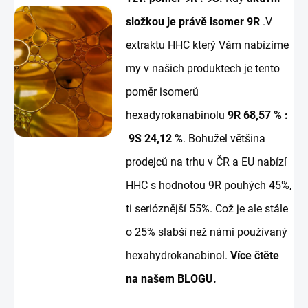
složkou je právě isomer 9R
.V
extraktu HHC který Vám nabízíme
my v našich produktech je tento
poměr isomerů
hexadyrokanabinolu
9R 68,57 % :
9S 24,12 %
. Bohužel většina
prodejců na trhu v ČR a EU nabízí
HHC s hodnotou 9R pouhých 45%,
ti serióznější 55%. Což je ale stále
o 25% slabší než námi používaný
hexahydrokanabinol.
Více čtěte
na našem BLOGU.