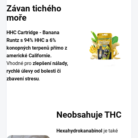
Závan tichého
moře
HHC Cartridge - Banana
Runtz s 94% HHC a
6%
konopných terpenů přímo z
americké Californie
.
Vhodné pro
zlepšení nálady,
rychlé úlevy od bolesti či
zbavení stresu
.
Neobsahuje THC
Hexahydrokanabino
l
je také