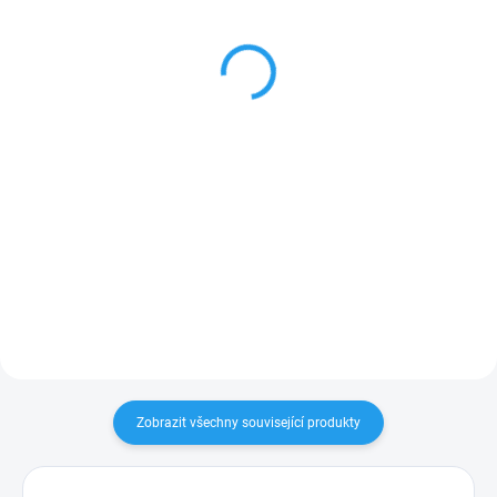
Cartridge Zkittlez 94%
Cartridge Sour Diesel
HHC 0,5 ml
94% HHC 0,5 ml
290 Kč
290 Kč
239,67 Kč bez DPH
239,67 Kč bez DPH
Detail
Detail
Náhradní HHC cartridge příchutě
Náhradní HHC cartridge
Zkittlez do vapovacího pera s 94
příchutě Sour Diesel do
% HHC a konopným terpenem.
vapovacího pera s 94 % HHC a
Všemi dobře známá
konopným terpenem. Hluboké a
chuť bonbónů, které překypují
hutné aroma s velmi odvážnou
vůní tropických plodů a
citrusovou chutí. Pro všechny
exotického...
milovníky...
Zobrazit všechny související produkty