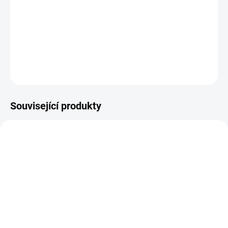
Omezení plateb kartou na Slovensko u HHC produktů.
U všech
ostatních produktů odesílaných na SK platit kartou lze.
DETAILNÍ INFORMACE
ZEPTAT SE
HLÍDAT
Související produkty
TIP
TIP
HHC042
HHC044
PRODEJ JIŽ SKONČIL
PRODEJ JIŽ SKONČIL
(>5 KS)
(>5 KS)