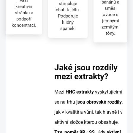
vaši
banánů a
stimuluje
kreativní
směsi
chuti k jídlu.
stránku a
ovoce s
Podporuje
podpoří
jemnými
klidný
koncentraci.
zemitými
spánek.
tóny.
Jaké jsou rozdíly
mezi extrakty?
Mezi
HHC extrakty
vyskytujícími
se na trhu
jsou obrovské rozdíly
,
jak v kvalitě a vůni, tak hlavně i v
aktivní složce kterou obsahuje.
Tzv. poměr 9R : 9S.
Kdy
aktivní