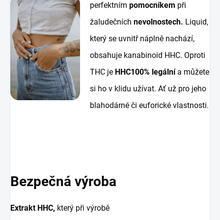
perfektním
pomocníkem
při
žaludečních
nevolnostech.
Liquid,
který se uvnitř náplně nachází,
obsahuje kanabinoid HHC.
Oproti
THC je
HHC
100% legální
a můžete
si ho v klidu užívat. Ať už pro jeho
blahodárné či euforické vlastnosti.
Bezpečná výroba
Extrakt HHC,
který při výrobě