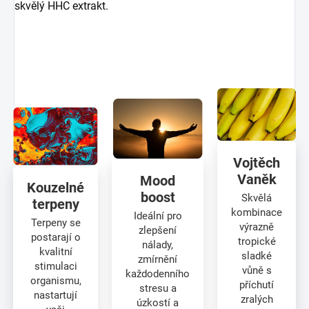
skvělý HHC extrakt.
Vojtěch
Vaněk
Mood
Kouzelné
boost
Skvělá
terpeny
kombinace
Ideální pro
Terpeny se
výrazně
zlepšení
postarají o
tropické
nálady,
kvalitní
sladké
zmírnění
stimulaci
vůně s
každodenního
organismu,
příchutí
stresu a
nastartují
zralých
úzkostí a