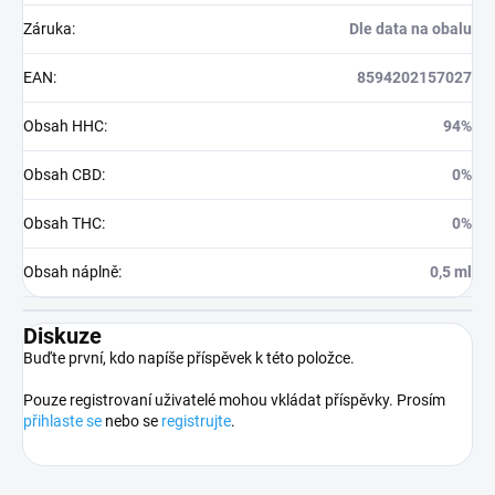
Záruka
:
Dle data na obalu
EAN
:
8594202157027
Obsah HHC
:
94%
Obsah CBD
:
0%
Obsah THC
:
0%
Obsah náplně
:
0,5 ml
Diskuze
Buďte první, kdo napíše příspěvek k této položce.
Pouze registrovaní uživatelé mohou vkládat příspěvky. Prosím
přihlaste se
nebo se
registrujte
.