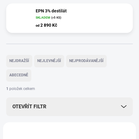
EPN 3% destilát
SKLADEM
(>5 KS)
2 890 Kč
od
Ř
a
NEJDRAŽŠÍ
NEJLEVNĚJŠÍ
NEJPRODÁVANĚJŠÍ
z
e
ABECEDNĚ
n
í
1
položek celkem
p
r
OTEVŘÍT FILTR
o
d
u
V
k
ý
TIP
t
EPN021
p