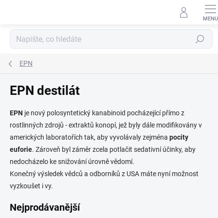
Přejít
na
obsah
Hledat
EPN
EPN destilát
EPN
je nový polosyntetický kanabinoid pocházející přímo z
rostlinných zdrojů - extraktů konopí, jež byly dále modifikovány v
amerických laboratořích tak, aby vyvolávaly zejména
pocity
euforie
. Zároveň byl záměr zcela potlačit sedativní účinky, aby
nedocházelo ke snižování úrovně vědomí.
Konečný výsledek vědců a odborníků z USA máte nyní možnost
vyzkoušet i vy.
Nejprodávanější