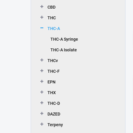
n
CBD
í
p
THC
a
n
THC-A
e
THC-A Syringe
l
THC-A Isolate
THCv
THC-F
EPN
THX
THC-D
DAZED
Terpeny