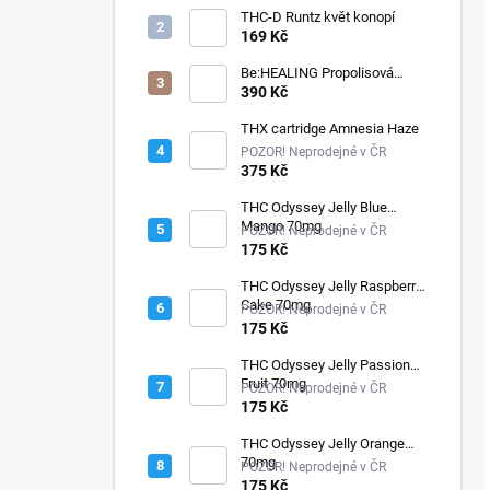
THC-D Runtz květ konopí
169 Kč
Be:HEALING Propolisová
tinktura s CBD
390 Kč
THX cartridge Amnesia Haze
POZOR! Neprodejné v ČR
375 Kč
THC Odyssey Jelly Blue
Mango 70mg
POZOR! Neprodejné v ČR
175 Kč
THC Odyssey Jelly Raspberry
Cake 70mg
POZOR! Neprodejné v ČR
175 Kč
THC Odyssey Jelly Passion
Fruit 70mg
POZOR! Neprodejné v ČR
175 Kč
THC Odyssey Jelly Orange
70mg
POZOR! Neprodejné v ČR
175 Kč