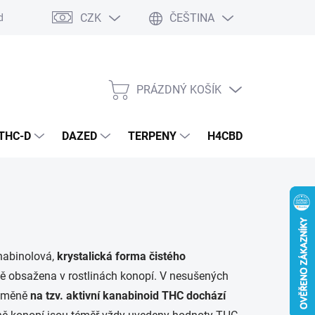
CZK
ČEŠTINA
dmínky
Podmínky ochrany osobních údajů
PRÁZDNÝ KOŠÍK
NÁKUPNÍ
KOŠÍK
THC-D
DAZED
TERPENY
H4CBD
KONOPN
anabinolová,
krystalická forma čistého
zeně obsažena v rostlinách konopí. V nesušených
řeměně
na tzv. aktivní kanabinoid THC dochází