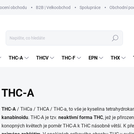
ocení obchodu
B2B | Velkoobchod
Spolupráce
Obchodní po
Hledat
THC-A
THCV
THC-F
EPN
THX
THC-A
THC-A
/ THCa / THCA / THC-a, to vše je kyselina tetrahydrok
kanabinoidu
. THC-A je tzv.
neaktivní forma THC
, jež je přiro
konopných květech je poměr THC-A k THC násobně větší. K p