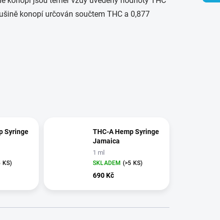
ně konopí jsou téměř vždy uvedeny hodnoty THC
 sušině konopí určován součtem THC a 0,877
 Syringe
THC-A Hemp Syringe
Jamaica
1 ml
5 KS)
SKLADEM
(>5 KS)
690 Kč