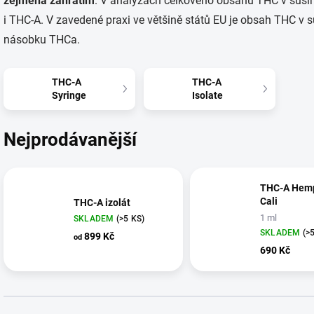
zejména zahřátím
. V analýzách celkového obsahu THC v suši
i THC-A. V zavedené praxi ve většině států EU je obsah THC v
násobku THCa.
THC-A
THC-A
Syringe
Isolate
Nejprodávanější
THC-A Hemp
Cali
THC-A izolát
1 ml
SKLADEM
(>5 KS)
SKLADEM
(>
899 Kč
od
690 Kč