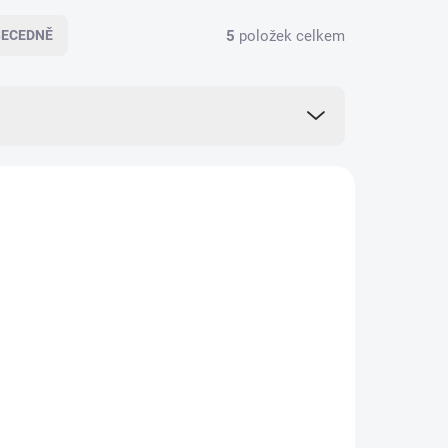
5
položek celkem
BECEDNĚ
HCA009
THCA007
KLADEM
SKLADEM
(>5 KS)
(>5 KS)
inge
THC-A Hemp Syringe