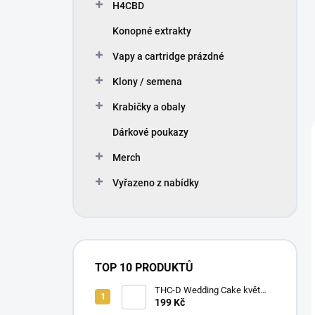
H4CBD
Konopné extrakty
Vapy a cartridge prázdné
Klony / semena
Krabičky a obaly
Dárkové poukazy
Merch
Vyřazeno z nabídky
TOP 10 PRODUKTŮ
THC-D Wedding Cake květ
konopí
199 Kč