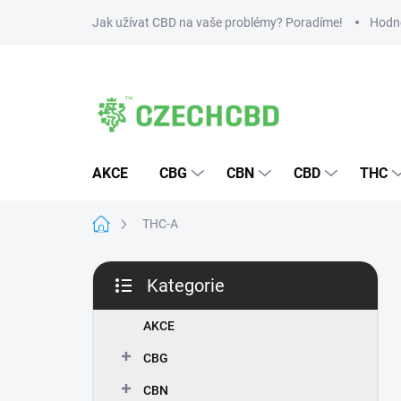
Přejít
Jak užívat CBD na vaše problémy? Poradíme!
Hodn
na
obsah
AKCE
CBG
CBN
CBD
THC
Domů
THC-A
P
Kategorie
o
Přeskočit
s
kategorie
t
AKCE
r
CBG
a
n
CBN