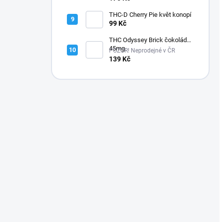
THC-D Cherry Pie květ konopí
99 Kč
THC Odyssey Brick čokoláda
45mg
POZOR! Neprodejné v ČR
139 Kč