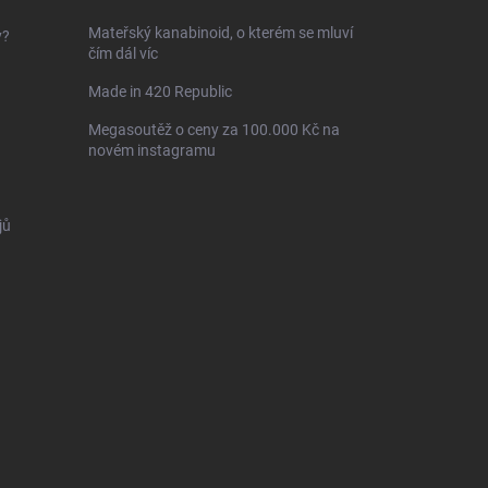
Mateřský kanabinoid, o kterém se mluví
y?
čím dál víc
Made in 420 Republic
Megasoutěž o ceny za 100.000 Kč na
novém instagramu
jů