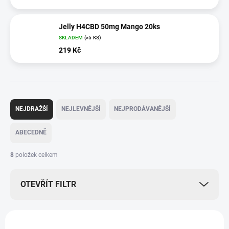
Jelly H4CBD 50mg Mango 20ks
SKLADEM
(>5 KS)
219 Kč
Ř
a
NEJDRAŽŠÍ
NEJLEVNĚJŠÍ
NEJPRODÁVANĚJŠÍ
z
e
ABECEDNĚ
n
í
8
položek celkem
p
r
OTEVŘÍT FILTR
o
d
u
V
k
ý