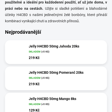
použitelné a ideální pro každodenní použití, ať už jste doma, v
práci nebo na cestách.
Užijte si sladké potěšení a blahodárné
účinky H4CBD s našimi jedinečnými želé bonbóny, které přináší
kombinaci vynikající chuti a zdravotních přínosů.
Nejprodávanější
Jelly H4CBD 50mg Jahoda 20ks
SKLADEM
(>5 KS)
219 Kč
Jelly H4CBD 50mg Pomeranč 20ks
SKLADEM
(>5 KS)
219 Kč
Jelly H4CBD 50mg Mango 8ks
SKLADEM
(>5 KS)
129 Kč