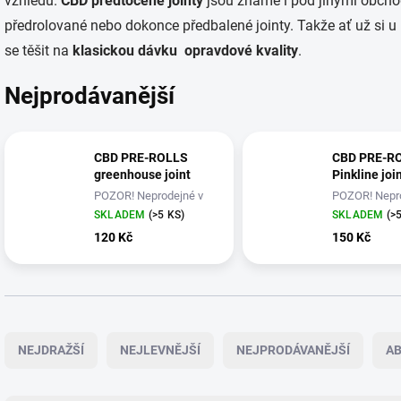
vzhledu.
CBD předtočené jointy
jsou známe i pod jinými obchod
předrolované nebo dokonce předbalené jointy. Takže ať už si u
se těšit na
klasickou dávku opravdové kvality
.
Nejprodávanější
CBD PRE-ROLLS
CBD PRE-R
greenhouse joint
Pinkline joi
POZOR! Neprodejné v
POZOR! Nepr
ČR
ČR
SKLADEM
(>5 KS)
SKLADEM
(>
120 Kč
150 Kč
Ř
a
NEJDRAŽŠÍ
NEJLEVNĚJŠÍ
NEJPRODÁVANĚJŠÍ
A
z
e