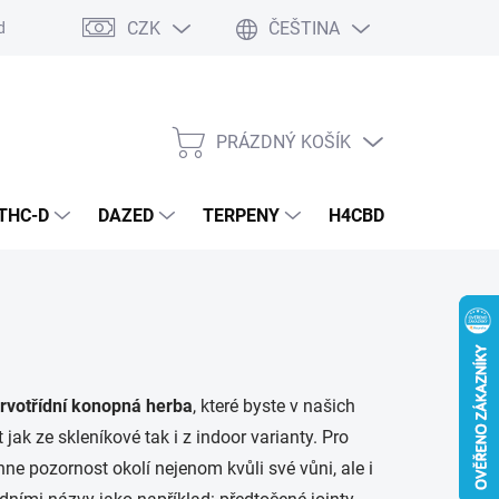
CZK
ČEŠTINA
dmínky
Podmínky ochrany osobních údajů
PRÁZDNÝ KOŠÍK
NÁKUPNÍ
KOŠÍK
THC-D
DAZED
TERPENY
H4CBD
KONOPN
rvotřídní konopná herba
, které byste v našich
jak ze skleníkové tak i z indoor varianty. Pro
ne pozornost okolí nejenom kvůli své vůni, ale i