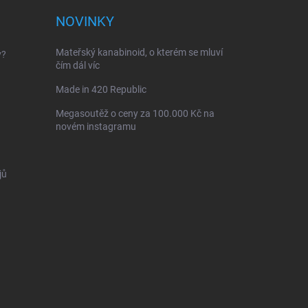
NOVINKY
Mateřský kanabinoid, o kterém se mluví
y?
čím dál víc
Made in 420 Republic
Megasoutěž o ceny za 100.000 Kč na
novém instagramu
jů