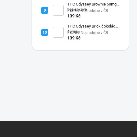
THC Odyssey Brownie 60mg -
bezlepkové
POZOR! Neprodejné v ČR
139 Kč
THC Odyssey Brick čokoláda
45mg
POZOR! Neprodejné v ČR
139 Kč
Z
á