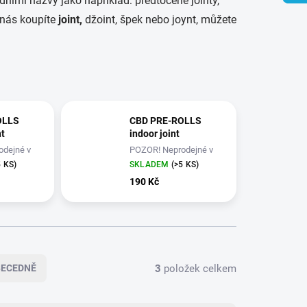
ními názvy jako například: předtočené jointy,
 nás koupíte
joint,
džoint, špek nebo joynt, můžete
OLLS
CBD PRE-ROLLS
nt
indoor joint
odejné v
POZOR! Neprodejné v
ČR
5 KS)
SKLADEM
(>5 KS)
190 Kč
3
položek celkem
BECEDNĚ