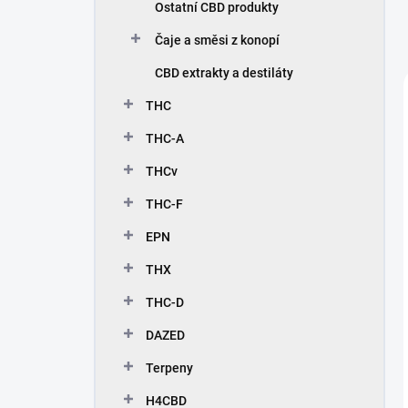
Ostatní CBD produkty
Čaje a směsi z konopí
CBD extrakty a destiláty
THC
THC-A
THCv
THC-F
EPN
THX
THC-D
DAZED
Terpeny
H4CBD