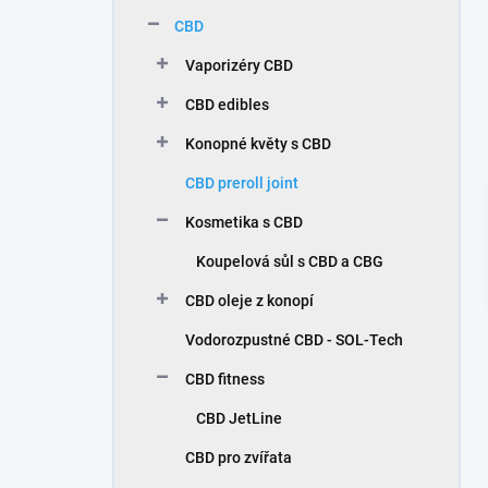
n
CBD
í
p
Vaporizéry CBD
a
n
CBD edibles
e
Konopné květy s CBD
l
CBD preroll joint
Kosmetika s CBD
Koupelová sůl s CBD a CBG
CBD oleje z konopí
Vodorozpustné CBD - SOL-Tech
CBD fitness
CBD JetLine
CBD pro zvířata