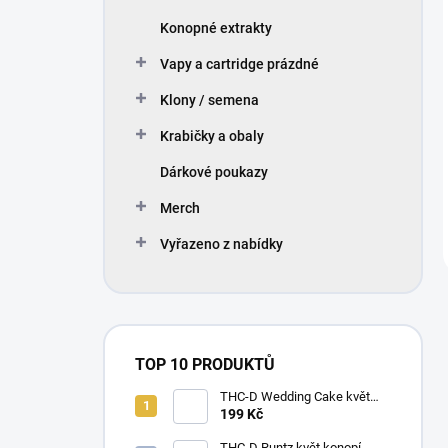
Konopné extrakty
Vapy a cartridge prázdné
Klony / semena
Krabičky a obaly
Dárkové poukazy
Merch
Vyřazeno z nabídky
TOP 10 PRODUKTŮ
THC-D Wedding Cake květ
konopí
199 Kč
THC-D Runtz květ konopí