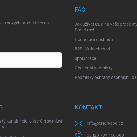
FAQ
ce o nových produktech na
Jak užívat CBD na vaše problém
Poradíme!
Hodnocení obchodu
B2B | Velkoobchod
Spolupráce
Obchodní podmínky
sobních údajů
Podmínky ochrany osobních úda
G
KONTAKT
ký kanabinoid, o kterém se mluví
info
@
czech-cbd.cz
l víc
00420 739 466 600