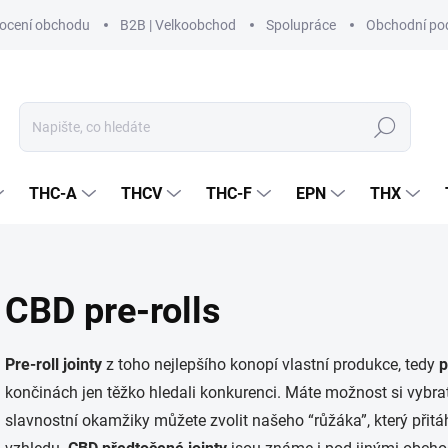
ocení obchodu
B2B | Velkoobchod
Spolupráce
Obchodní po
Hledat
THC-A
THCV
THC-F
EPN
THX
CBD pre-rolls
Pre-roll jointy
z toho nejlepšího konopí vlastní produkce, tedy
p
končinách jen těžko hledali konkurenci. Máte možnost si vybrat 
slavnostní okamžiky můžete zvolit našeho “růžáka”, který přitáh