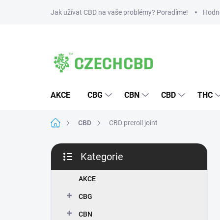
Přejít
Jak užívat CBD na vaše problémy? Poradíme!
Hodn
na
obsah
AKCE
CBG
CBN
CBD
THC
Domů
CBD
CBD preroll joint
P
Kategorie
o
Přeskočit
s
kategorie
t
AKCE
r
CBG
a
n
CBN