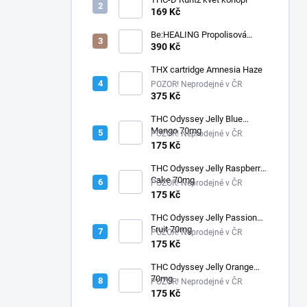
169 Kč
Be:HEALING Propolisová
tinktura s CBD
390 Kč
THX cartridge Amnesia Haze
POZOR! Neprodejné v ČR
375 Kč
THC Odyssey Jelly Blue
Mango 70mg
POZOR! Neprodejné v ČR
175 Kč
THC Odyssey Jelly Raspberry
Cake 70mg
POZOR! Neprodejné v ČR
175 Kč
THC Odyssey Jelly Passion
Fruit 70mg
POZOR! Neprodejné v ČR
175 Kč
THC Odyssey Jelly Orange
70mg
POZOR! Neprodejné v ČR
175 Kč