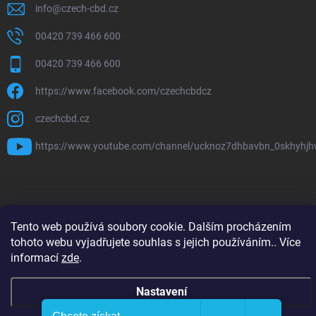
info
@
czech-cbd.cz
00420 739 466 600
00420 739 466 600
https://www.facebook.com/czechcbdcz
czechcbd.cz
https://www.youtube.com/channel/ucknoz7dhbavbn_0skhyhj
Copyright 2026
CzechCBD
. Všechna práva vyhrazena.
Tento web používá soubory cookie. Dalším procházením
Vytvořil Shoptet Premium
tohoto webu vyjadřujete souhlas s jejich používáním.. Více
informací
zde
.
Nastavení