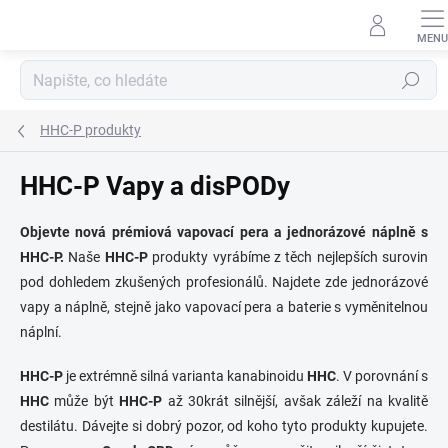
Přejít
na
obsah
Hledat
HHC-P produkty
HHC-P Vapy a disPODy
Objevte nová prémiová vapovací pera a jednorázové náplně s
HHC-P.
Naše
HHC-P
produkty vyrábíme z těch nejlepších surovin
pod dohledem zkušených profesionálů. Najdete zde jednorázové
vapy a náplně, stejně jako vapovací pera a baterie s vyměnitelnou
náplní.
HHC-P
je extrémně silná varianta kanabinoidu
HHC
. V porovnání s
HHC
může být
HHC-P
až 30krát silnější, avšak záleží na kvalitě
destilátu. Dávejte si dobrý pozor, od koho tyto produkty kupujete.