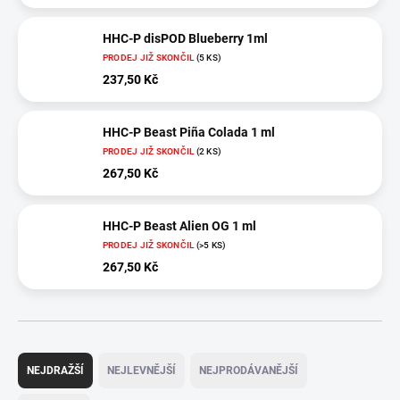
HHC-P disPOD Blueberry 1ml
PRODEJ JIŽ SKONČIL
(5 KS)
237,50 Kč
HHC-P Beast Piña Colada 1 ml
PRODEJ JIŽ SKONČIL
(2 KS)
267,50 Kč
HHC-P Beast Alien OG 1 ml
PRODEJ JIŽ SKONČIL
(>5 KS)
267,50 Kč
Ř
a
NEJDRAŽŠÍ
NEJLEVNĚJŠÍ
NEJPRODÁVANĚJŠÍ
z