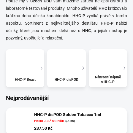
Pouze my v
Czech CBD
vám můžeme zaručit nejlepší čistotu a
laboratorně testované produkty. Mnoho uživatelů
HHC
kritizovalo
krátkou dobu účinku kanabinoidu.
HHC-P
vyniká právě v tomto
aspektu. Sortiment z nejkvalitnějšího destilátu
HHC-P
nabízí
účinky, které jsou mnohem delší než u
HHC
, a jejich nástup je
pozvolný, uvolňující a relaxační.
Náhradní náplně
HHC-P Beast
HHC-P disPOD
s HHC-P
Nejprodávanější
HHC-P disPOD Golden Tobacco 1ml
PRODEJ JIŽ SKONČIL
(>5 KS)
237,50 Kč