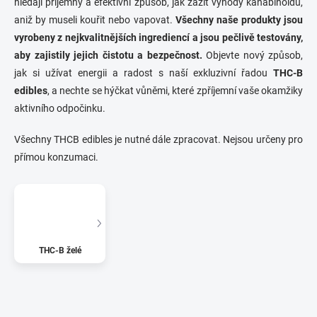
hledají příjemný a efektivní způsob, jak zažít výhody kanabinoidů,
aniž by museli kouřit nebo vapovat.
Všechny naše produkty jsou
vyrobeny z nejkvalitnějších ingrediencí a jsou pečlivě testovány,
aby zajistily jejich čistotu a bezpečnost.
Objevte nový způsob,
jak si užívat energii a radost s naší exkluzivní řadou
THC-B
edibles
, a nechte se hýčkat vůněmi, které zpříjemní vaše okamžiky
aktivního odpočinku.
Všechny THCB edibles je nutné dále zpracovat. Nejsou určeny pro
přímou konzumaci.
THC-B želé