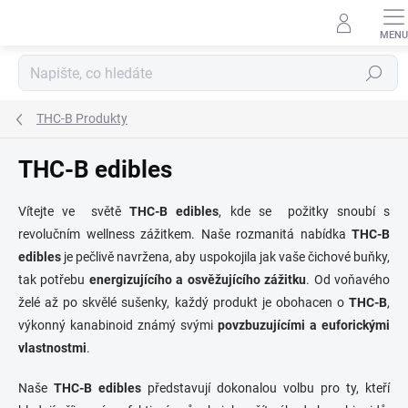
Přejít
na
obsah
Hledat
THC-B Produkty
THC-B edibles
Vítejte ve světě
THC-B edibles
, kde se požitky snoubí s
revolučním wellness zážitkem. Naše rozmanitá nabídka
THC-B
edibles
je pečlivě navržena, aby uspokojila jak vaše čichové buňky,
tak potřebu
energizujícího a osvěžujícího zážitku
. Od voňavého
želé až po skvělé sušenky, každý produkt je obohacen o
THC-B
,
výkonný kanabinoid známý svými
povzbuzujícími a euforickými
vlastnostmi
.
Naše
THC-B edibles
představují dokonalou volbu pro ty, kteří