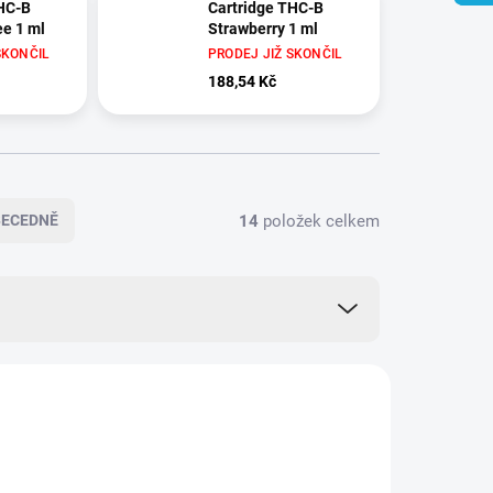
HC-B
Cartridge THC-B
e 1 ml
Strawberry 1 ml
SKONČIL
PRODEJ JIŽ SKONČIL
188,54 Kč
14
položek celkem
BECEDNĚ
THB025
THB020