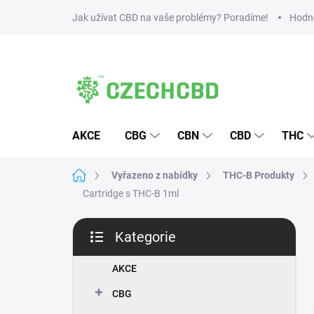
Přejít
Jak užívat CBD na vaše problémy? Poradíme!
Hodn
na
obsah
AKCE
CBG
CBN
CBD
THC
Domů
Vyřazeno z nabídky
THC-B Produkty
Cartridge s THC-B 1ml
P
Kategorie
o
Přeskočit
s
kategorie
t
AKCE
r
CBG
a