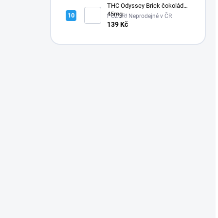
THC Odyssey Brick čokoláda
45mg
POZOR! Neprodejné v ČR
139 Kč