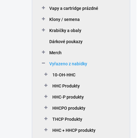
Vapy a cartridge prázdné
Klony / semena
Krabičky a obaly
Dárkové poukazy
Merch
Vyřazeno z nabídky
10-OH-HHC
HHC Produkty
HHC-P produkty
HHCPO produkty
THCP Produkty
HHC + HHCP produkty