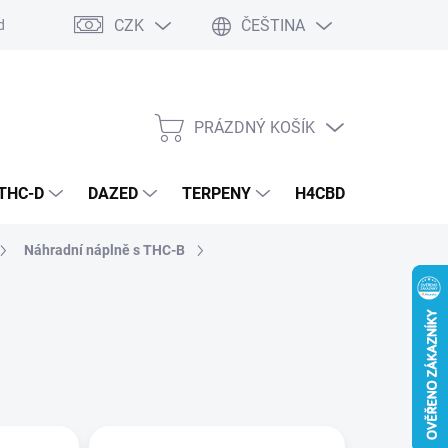
CZK
ČEŠTINA
dmínky
Podmínky ochrany osobních údajů
PRÁZDNÝ KOŠÍK
NÁKUPNÍ
KOŠÍK
THC-D
DAZED
TERPENY
H4CBD
KONOPN
Náhradní náplně s THC-B