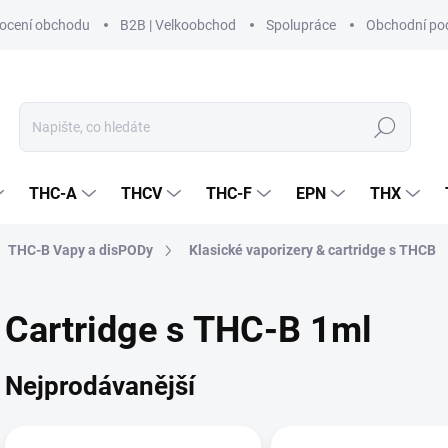
ocení obchodu
B2B | Velkoobchod
Spolupráce
Obchodní po
Hledat
THC-A
THCV
THC-F
EPN
THX
THC-B Vapy a disPODy
Klasické vaporizery & cartridge s THCB
Cartridge s THC-B 1ml
Nejprodávanější