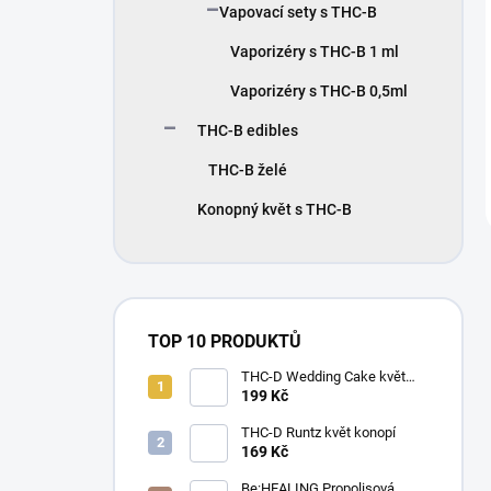
Vapovací sety s THC-B
Vaporizéry s THC-B 1 ml
Vaporizéry s THC-B 0,5ml
THC-B edibles
THC-B želé
Konopný květ s THC-B
TOP 10 PRODUKTŮ
THC-D Wedding Cake květ
konopí
199 Kč
THC-D Runtz květ konopí
169 Kč
Be:HEALING Propolisová