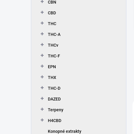
n
CBN
n
CBD
í
p
THC
a
n
THC-A
e
THCv
l
THC-F
EPN
THX
THC-D
DAZED
Terpeny
H4CBD
Konopné extrakty