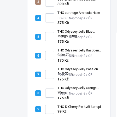
tinktura s CBD
390 Kč
THX cartridge Amnesia Haze
POZOR! Neprodejné v ČR
375 Kč
THC Odyssey Jelly Blue
Mango 70mg
POZOR! Neprodejné v ČR
175 Kč
THC Odyssey Jelly Raspberry
Cake 70mg
POZOR! Neprodejné v ČR
175 Kč
THC Odyssey Jelly Passion
Fruit 70mg
POZOR! Neprodejné v ČR
175 Kč
THC Odyssey Jelly Orange
70mg
POZOR! Neprodejné v ČR
175 Kč
THC-D Cherry Pie květ konopí
99 Kč