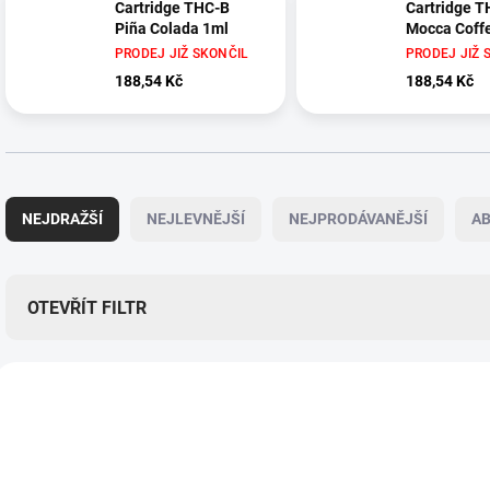
Cartridge THC-B
Cartridge T
Piña Colada 1ml
Mocca Coffe
PRODEJ JIŽ SKONČIL
PRODEJ JIŽ 
188,54 Kč
188,54 Kč
Ř
a
NEJDRAŽŠÍ
NEJLEVNĚJŠÍ
NEJPRODÁVANĚJŠÍ
A
z
e
n
í
OTEVŘÍT FILTR
p
r
V
o
ý
d
THB023
p
u
i
k
s
t