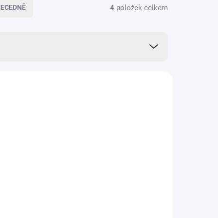
4
položek celkem
BECEDNĚ
BD0057
CBD0056
KLADEM
SKLADEM
(>5 KS)
(>5 KS)
 směs
Konopná bylinná směs
 CBD