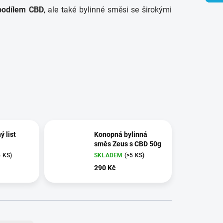
odílem CBD
, ale také bylinné směsi se širokými
 list
Konopná bylinná
směs Zeus s CBD 50g
5 KS)
SKLADEM
(>5 KS)
290 Kč