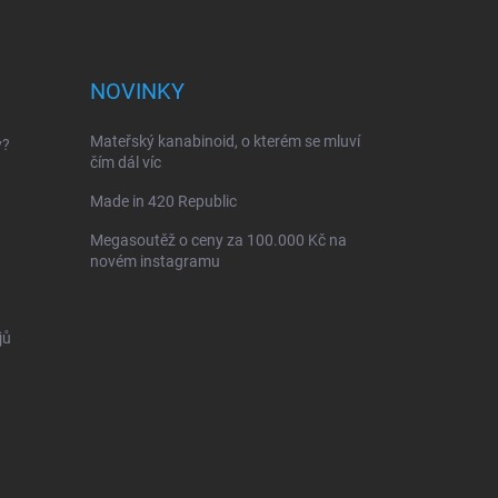
NOVINKY
Mateřský kanabinoid, o kterém se mluví
y?
čím dál víc
Made in 420 Republic
Megasoutěž o ceny za 100.000 Kč na
novém instagramu
jů