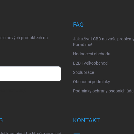
FAQ
ce o nových produktech na
Jak užívat CBD na vaše problém
Poradíme!
Hodnocení obchodu
B2B | Velkoobchod
Spolupráce
Obchodní podmínky
sobních údajů
Podmínky ochrany osobních úda
G
KONTAKT
ký kanabinoid, o kterém se mluví