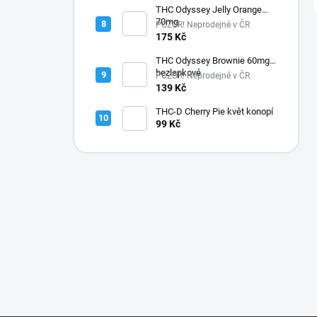
THC Odyssey Jelly Orange
70mg
POZOR! Neprodejné v ČR
175 Kč
THC Odyssey Brownie 60mg -
bezlepkové
POZOR! Neprodejné v ČR
139 Kč
THC-D Cherry Pie květ konopí
99 Kč