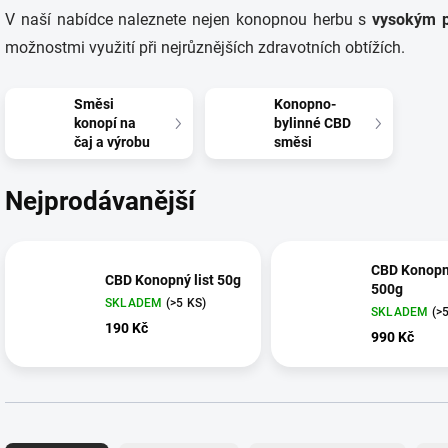
V naší nabídce naleznete nejen konopnou herbu s
vysokým p
možnostmi využití při nejrůznějších zdravotních obtížích.
Směsi
Konopno-
konopí na
bylinné CBD
čaj a výrobu
směsi
Nejprodávanější
CBD Konopný
CBD Konopný list 50g
500g
SKLADEM
(>5 KS)
SKLADEM
(>
190 Kč
990 Kč
Ř