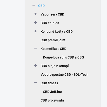
n
CBD
í
p
Vaporizéry CBD
a
n
CBD edibles
e
Konopné květy s CBD
l
CBD preroll joint
Kosmetika s CBD
Koupelová sůl s CBD a CBG
CBD oleje z konopí
Vodorozpustné CBD - SOL-Tech
CBD fitness
CBD JetLine
CBD pro zvířata