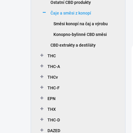
Ostatní CBD produkty
Čaje a směsi z konopí
Směsi konopí na čaj a výrobu
Konopno-bylinné CBD směsi
CBD extrakty a destiláty
THC
THC-A
THCv
THC-F
EPN
THX
THC-D
DAZED