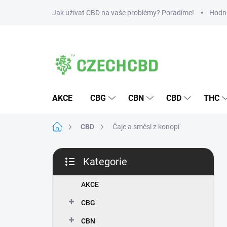
Přejít
Jak užívat CBD na vaše problémy? Poradíme!
Hodn
na
obsah
AKCE
CBG
CBN
CBD
THC
Domů
CBD
Čaje a směsi z konopí
P
Kategorie
o
Přeskočit
s
kategorie
t
AKCE
r
CBG
a
n
CBN