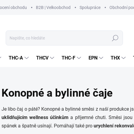
ocení obchodu
B2B | Velkoobchod
Spolupráce
Obchodní po
Hledat
THC-A
THCV
THC-F
EPN
THX
Konopné a bylinné čaje
Je libo čaj o páté?
Konopné a bylinné směsi z naší produkce 
uklidňujícím wellness účinkům
a příjemné chuti.
Směsi jsou v
spánek a špatně usínají. Pomáhají také pro
urychlení rekonva