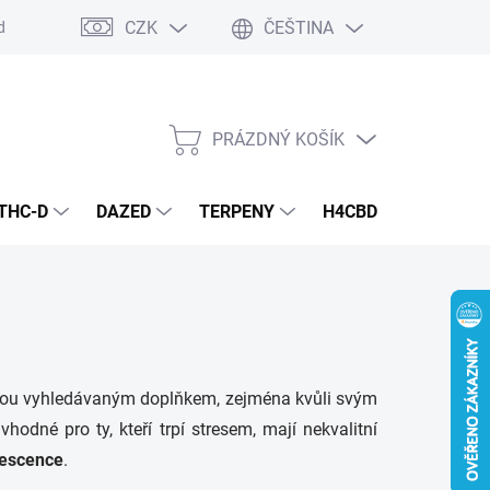
CZK
ČEŠTINA
dmínky
Podmínky ochrany osobních údajů
PRÁZDNÝ KOŠÍK
NÁKUPNÍ
KOŠÍK
THC-D
DAZED
TERPENY
H4CBD
KONOPN
jsou vyhledávaným doplňkem, zejména kvůli svým
hodné pro ty, kteří trpí stresem, mají nekvalitní
lescence
.