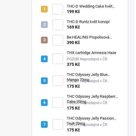
THC-D Wedding Cake květ
konopí
199 Kč
THC-D Runtz květ konopí
169 Kč
Be:HEALING Propolisová
tinktura s CBD
390 Kč
THX cartridge Amnesia Haze
POZOR! Neprodejné v ČR
375 Kč
THC Odyssey Jelly Blue
Mango 70mg
POZOR! Neprodejné v ČR
175 Kč
THC Odyssey Jelly Raspberry
Cake 70mg
POZOR! Neprodejné v ČR
175 Kč
THC Odyssey Jelly Passion
Fruit 70mg
POZOR! Neprodejné v ČR
175 Kč