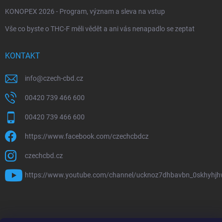
KONOPEX 2026 - Program, význam a sleva na vstup
Vše co byste o THC-F měli vědět a ani vás nenapadlo se zeptat
KONTAKT
info
@
czech-cbd.cz
00420 739 466 600
00420 739 466 600
https://www.facebook.com/czechcbdcz
czechcbd.cz
https://www.youtube.com/channel/ucknoz7dhbavbn_0skhyhj