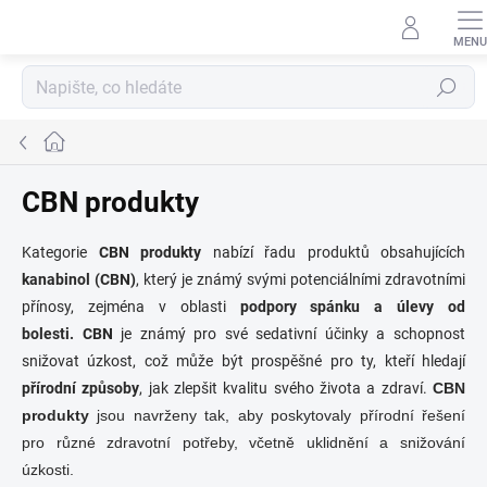
Přejít
na
obsah
Hledat
Domů
CBN produkty
Kategorie
CBN produkty
nabízí řadu produktů obsahujících
kanabinol (CBN)
, který je známý svými potenciálními zdravotními
přínosy, zejména v oblasti
podpory spánku a úlevy od
bolesti.
CBN
je známý pro své sedativní účinky a schopnost
snižovat úzkost, což může být prospěšné pro ty, kteří hledají
přírodní způsoby
, jak zlepšit kvalitu svého života a zdraví.
CBN
produkty
jsou navrženy tak, aby poskytovaly přírodní řešení
pro různé zdravotní potřeby, včetně uklidnění a snižování
úzkosti.