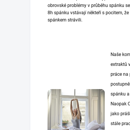
obrovské problémy v průběhu spánku se 
8h spánku vstávají někteří s pocitem, že 
spánkem strávili.
Naše kom
extraktů 
práce na
postupně 
spánku a
Naopak CB
jako práš
stále pra