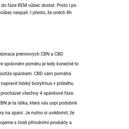
do fáze REM vůbec dostat. Proto i po
vůbec nespali. I přesto, že oněch 8h
binace prémiových CBN a CBD
ve správném poměru je tedy konečně to
 potíže spánkem. CBD vám pomáhá
napravit lidský biorytmus v průběhu
 procházet všechny 4 spánkové fáze.
N je ta látka, která vás uspí podobně
ky na spaní. Je nutno si uvědomit, že
cujeme s čistě přírodními produkty a