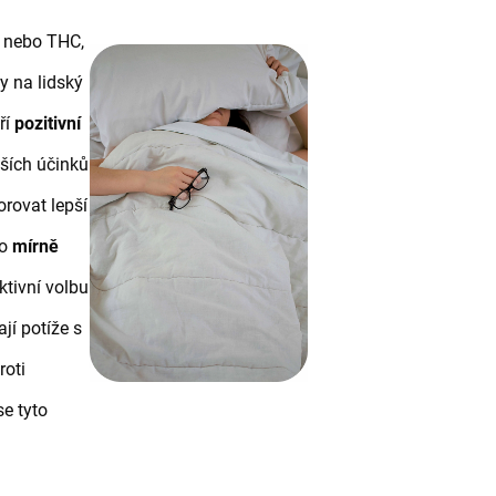
D nebo THC,
y na lidský
ří
pozitivní
ších účinků
rovat lepší
ko
mírně
ktivní volbu
jí potíže s
roti
e tyto