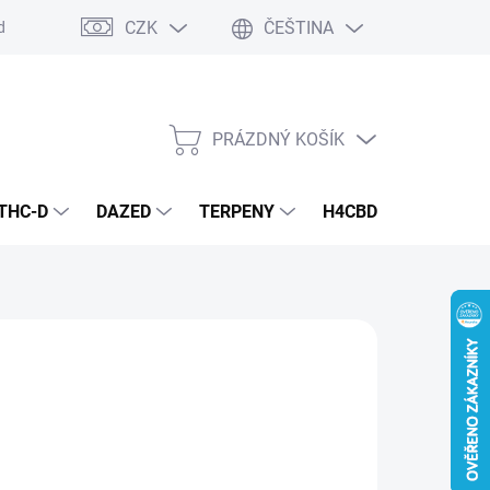
CZK
ČEŠTINA
dmínky
Podmínky ochrany osobních údajů
PRÁZDNÝ KOŠÍK
NÁKUPNÍ
KOŠÍK
THC-D
DAZED
TERPENY
H4CBD
KONOPN