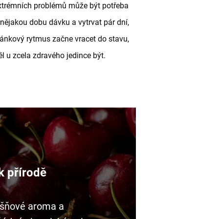
extrémních problémů může být potřeba
 nějakou dobu dávku a vytrvat pár dní,
ánkový rytmus začne vracet do stavu,
l u zcela zdravého jedince být.
k přírodě
išňové aroma a