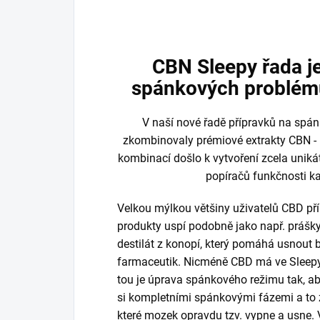
CBN Sleepy řada j
spánkových problém
V naší nové řadě přípravků na spá
zkombinovaly prémiové extrakty CBN - 
kombinací došlo k vytvoření zcela unikát
popíračů funkčnosti k
Velkou mýlkou většiny uživatelů CBD pří
produkty uspí podobně jako např. prášky
destilát z konopí, který pomáhá usnout
farmaceutik. Nicméně CBD má ve Sleepy 
tou je úprava spánkového režimu tak, ab
si kompletními spánkovými fázemi a to 
které mozek opravdu tzv. vypne a usne.