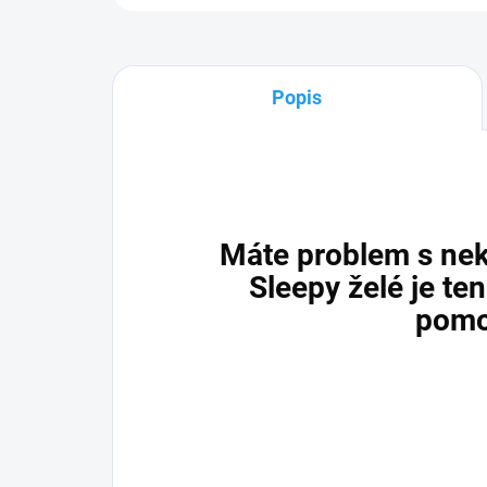
Popis
Máte problem s ne
Sleepy želé je te
pomo