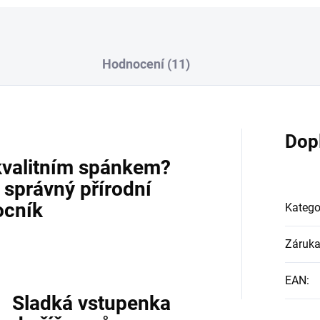
Hodnocení (11)
Dop
kvalitním spánkem?
n správný přírodní
cník
Katego
Záruk
EAN
:
Sladká vstupenka