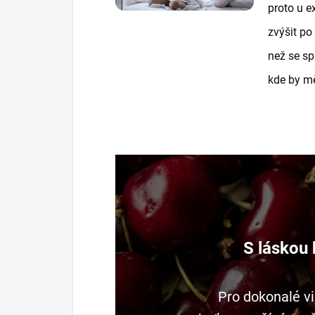
proto u 
zvýšit po
než se sp
kde by mě
S láskou 
Pro dokonalé v