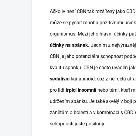
Ačkoliv není CBN tak rozšířený jako CB
může se pyšnit mnoha pozitivními účink
organismus. Mezi jeho hlavní účinky pat
účinky na spánek.
Jedním z nejvýrazněj
CBN je jeho potenciální schopnost podpo
kvalitu spánku. CBN je často uváděn ja
sedativní
kanabinoid, což z něj dělá atra
pro lidi
trpící insomnií
nebo těmi, kteří ma
udržením spánku. Je také skvělý v boji p
zánětům a bolesti a v kombinaci s CBD s
schopnosti ještě posilňují.