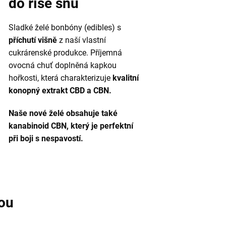
do říše snů
Sladké želé bonbóny (edibles) s
příchutí višně
z naší vlastní
cukrárenské produkce. Příjemná
ovocná chuť doplněná kapkou
hořkosti, která charakterizuje
kvalitní
konopný extrakt CBD a CBN.
Naše nové želé obsahuje také
kanabinoid CBN, který je perfektní
při boji s nespavostí.
ou