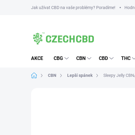
Přejít
Jak užívat CBD na vaše problémy? Poradíme!
Hodn
na
obsah
AKCE
CBG
CBN
CBD
THC
Domů
CBN
Lepší spánek
Sleepy Jelly CBN
11 hodnocení
Podrobnosti hodnocen