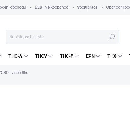
ocení obchodu
B2B | Velkoobchod
Spolupráce
Obchodní po
Hledat
THC-A
THCV
THC-F
EPN
THX
/CBD - višeň 8ks
í
ZNAČKA:
CZECHCBD
149 Kč
133,04 Kč bez DPH
Měrná
SKLADEM
(>5 KS)
cena: