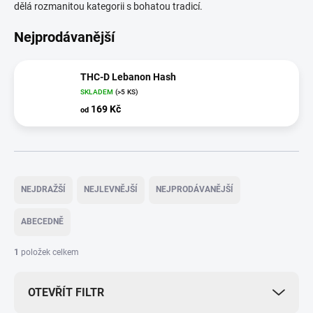
dělá rozmanitou kategorii s bohatou tradicí.
Nejprodávanější
THC-D Lebanon Hash
SKLADEM
(>5 KS)
169 Kč
od
Ř
a
NEJDRAŽŠÍ
NEJLEVNĚJŠÍ
NEJPRODÁVANĚJŠÍ
z
e
ABECEDNĚ
n
í
1
položek celkem
p
r
OTEVŘÍT FILTR
o
d