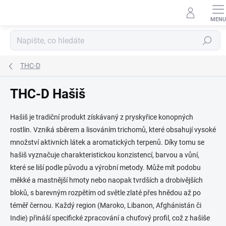
Přejít
na
obsah
Hledat
THC-D
THC-D Hašiš
Hašiš je tradiční produkt získávaný z pryskyřice konopných
rostlin. Vzniká sběrem a lisováním trichomů, které obsahují vysoké
množství aktivních látek a aromatických terpenů. Díky tomu se
hašiš vyznačuje charakteristickou konzistencí, barvou a vůní,
které se liší podle původu a výrobní metody. Může mít podobu
měkké a mastnější hmoty nebo naopak tvrdších a drobivějších
bloků, s barevným rozpětím od světle zlaté přes hnědou až po
téměř černou. Každý region (Maroko, Libanon, Afghánistán či
Indie) přináší specifické zpracování a chuťový profil, což z hašiše