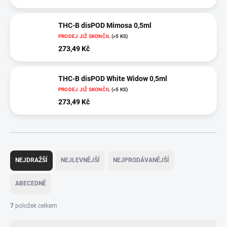
THC-B disPOD Mimosa 0,5ml
PRODEJ JIŽ SKONČIL
(>5 KS)
273,49 Kč
THC-B disPOD White Widow 0,5ml
PRODEJ JIŽ SKONČIL
(>5 KS)
273,49 Kč
Ř
a
NEJDRAŽŠÍ
NEJLEVNĚJŠÍ
NEJPRODÁVANĚJŠÍ
z
e
ABECEDNĚ
n
í
7
položek celkem
p
r