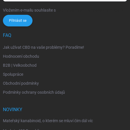
Vložením e-mailu souhlasíte s
podmínkami ochrany osobních údajů
Přihlásit se
FAQ
Jak užívat CBD na vaše problémy? Poradíme!
Hodnocení obchodu
B2B | Velkoobchod
Spolupráce
Obchodní podmínky
Podmínky ochrany osobních údajů
NOVINKY
Mateřský kanabinoid, o kterém se mluví čím dál víc